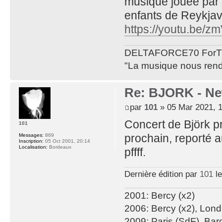
musique jouée par 
enfants de Reykjav
https://youtu.be
DELTAFORCE70 ForT
"La musique nous rend 
Re: BJORK - Ne
par
101
» 05 Mar 2021, 
Concert de Björk pr
101
prochain, reporté a
Messages:
869
Inscription:
05 Oct 2001, 20:14
Localisation:
Bordeaux
pffff.
Dernière édition par
101
le
2001: Bercy (x2)
2006: Bercy (x2), Lon
2009: Paris (SdF), Bar