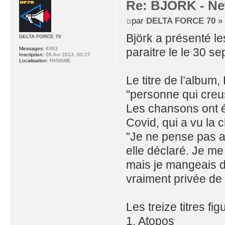
Re: BJORK - Ne
par
DELTA FORCE 70
» 
Björk a présenté le
DELTA FORCE 70
paraitre le le 30 s
Messages:
6363
Inscription:
08 Avr 2013, 00:27
Localisation:
PANAME
Le titre de l’album,
"personne qui creu
Les chansons ont é
Covid, qui a vu la 
"Je ne pense pas a
elle déclaré. Je me
mais je mangeais de
vraiment privée de s
Les treize titres fig
1. Atopos