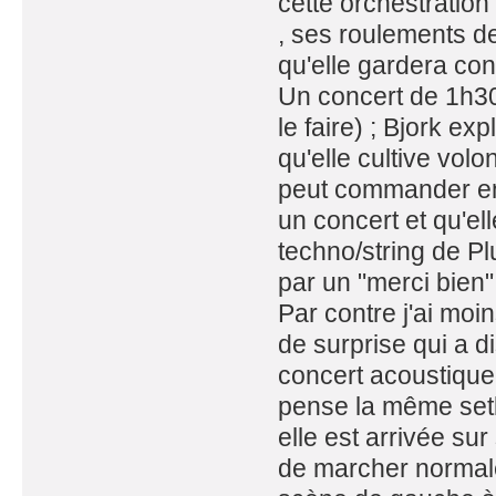
cette orchestration
, ses roulements de
qu'elle gardera co
Un concert de 1h30 
le faire) ; Bjork ex
qu'elle cultive volo
peut commander en 
un concert et qu'el
techno/string de Plu
par un "merci bien"
Par contre j'ai moin
de surprise qui a d
concert acoustique
pense la même setli
elle est arrivée s
de marcher normale