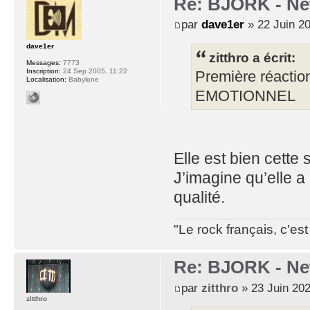
Re: BJORK - Ne
par
dave1er
» 22 Juin 20
dave1er
zitthro a écrit:
Messages:
7773
Inscription:
24 Sep 2005, 11:22
Première réactio
Localisation:
Babylone
EMOTIONNEL
Elle est bien cette 
J’imagine qu’elle a 
qualité.
"Le rock français, c'e
Re: BJORK - Ne
par
zitthro
» 23 Juin 202
zitthro