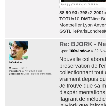
Bjork.jpg (55.33 Kio) Vu 5829 fois
88
90
93
x3
98
x2
2001
TOTU
x10
DMT
Nice B
Montpellier Lyon Anve
GST
LilleParisLondres
Re: BJORK - Ne
par
100window
» 22 Nov
Nouvelle collaborat
100window
préservation de l'
Messages:
5610
collectionnant tout
Inscription:
10 Avr 2003, 08:50
Localisation:
Liège, en terre surréaliste.
vraiment depuis qu
Je trouve que sa m
d'expérimentations
flagrant de mélodie
la Björk que j'aimai