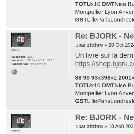
TOTU
x10
DMT
Nice B
Montpellier Lyon Anve
GST
LilleParisLondres
Re: BJORK - Ne
par
zitthro
» 20 Oct 202
zitthro
Un livre sur la der
Messages:
2289
Inscription:
29 Jan 2011, 13:10
https://shop.bjork
Localisation:
Nord,France
88
90
93
x3
98
x2
2001
TOTU
x10
DMT
Nice B
Montpellier Lyon Anve
GST
LilleParisLondres
Re: BJORK - Ne
par
zitthro
» 10 Aoû 202
zitthro