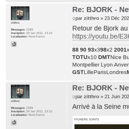
Re: BJORK - Ne
par
zitthro
» 23 Déc 202
zitthro
Retour de Bjork a
Messages:
2289
Inscription:
29 Jan 2011, 13:10
https://youtu.be/
Localisation:
Nord,France
88
90
93
x3
98
x2
2001
TOTU
x10
DMT
Nice B
Montpellier Lyon Anve
GST
LilleParisLondres
Re: BJORK - Ne
par
zitthro
» 21 Juin 202
zitthro
Arrivé à la Seine m
Messages:
2289
Inscription:
29 Jan 2011, 13:10
Localisation:
Nord,France
FICHIERS JOINTS