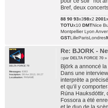
pour ce soir "not 
Bref, deux concert
88
90
93
x3
98
x2
2001
TOTU
x10
DMT
Nice B
Montpellier Lyon Anve
GST
LilleParisLondres
Re: BJORK - Ne
par
DELTA FORCE 70
» 
Björk a annoncé la 
DELTA FORCE 70
Dans une interview
Messages:
6363
Inscription:
08 Avr 2013, 00:27
Localisation:
PANAME
interprète a précis
et qu’il y comport
Rúna Hauksdóttir,
Fossora a été enreg
et le duo de la sc