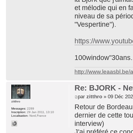
et mélodie qui en 
niveau de sa périod
"Vespertine").
https://www.youtu
100window"30ans..
http://www.leaasbl.be
Re: BJORK - Ne
par
zitthro
» 09 Déc 202
zitthro
Retour de Bordeaux
Messages:
2289
Inscription:
29 Jan 2011, 13:10
dernier de cette to
Localisation:
Nord,France
interview)
J'ai préféré ce conc