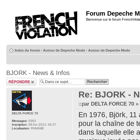
Forum Depeche M
Bienvenue sur le forum FrenchViola
Index du forum
‹
Autour de Depeche Mode
‹
Autour de Depeche Mode
BJORK - News & Infos
Répondre
Re: BJORK - N
par
DELTA FORCE 70
» 
En 1976, Björk, 11 
DELTA FORCE 70
Messages:
6363
pour la chaîne de 
Inscription:
08 Avr 2013, 00:27
Localisation:
PANAME
dans laquelle elle a