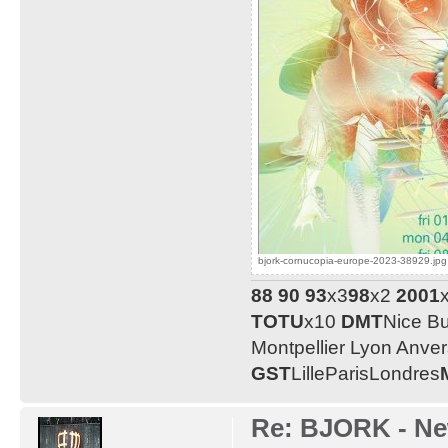
bjork-cornucopia-europe-2023-38929.jpg 
88
90
93
x3
98
x2
2001
TOTU
x10
DMT
Nice B
Montpellier Lyon Anve
GST
LilleParisLondres
Re: BJORK - Ne