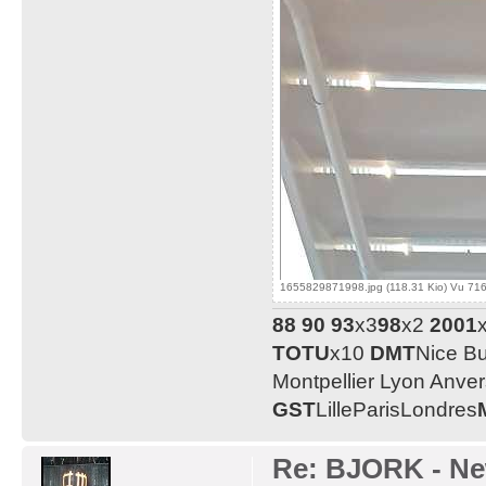
1655829871998.jpg (118.31 Kio) Vu 716
88
90
93
x3
98
x2
2001
TOTU
x10
DMT
Nice B
Montpellier Lyon Anve
GST
LilleParisLondres
Re: BJORK - Ne