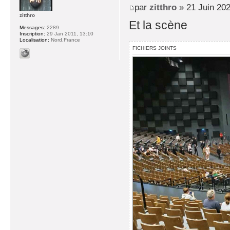
par
zitthro
» 21 Juin 202
zitthro
Et la scène
Messages:
2289
Inscription:
29 Jan 2011, 13:10
Localisation:
Nord,France
FICHIERS JOINTS