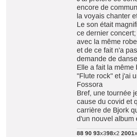
encore de communica
la voyais chanter 
Le son était magnif
ce dernier concert;
avec la même robe m
et de ce fait n'a pa
demande de danser
Elle a fait la même 
"Flute rock" et j'a
Fossora
Bref, une tournée 
cause du covid et q
carrière de Bjork q
d'un nouvel album
88
90
93
x3
98
x2
2001