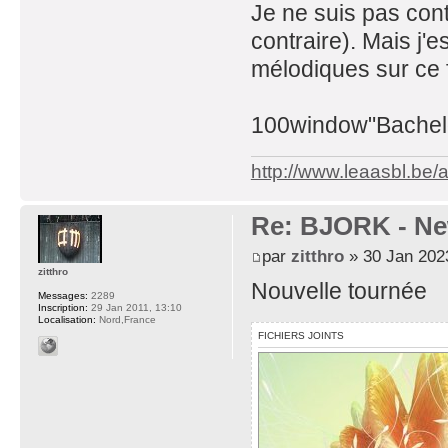
Je ne suis pas con
contraire). Mais j'
mélodiques sur ce 
100window"Bachelo
http://www.leaasbl.be
Re: BJORK - Ne
par
zitthro
» 30 Jan 202
zitthro
Nouvelle tournée
Messages:
2289
Inscription:
29 Jan 2011, 13:10
Localisation:
Nord,France
FICHIERS JOINTS