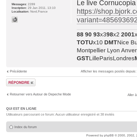
Le live Cornucopia
Messages:
2289
Inscription:
29 Jan 2011, 13:10
https://shop.bjork.
Localisation:
Nord,France
variant=48569369
88
90
93
x3
98
x2
2001
TOTU
x10
DMT
Nice B
Montpellier Lyon Anve
GST
LilleParisLondres
Précédente
Afficher les messages postés depuis
Répondre
Retourner vers Autour de Depeche Mode
Aller à
QUI EST EN LIGNE
Utilisateurs parcourant ce forum: Aucun utilisateur enregistré et 38 invités
Index du forum
Powered by
phpBB
© 2000, 2002, 