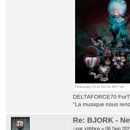
Fossora.jpg (72.31 Kio) Vu 6877 fois
DELTAFORCE70 ForT
"La musique nous rend 
Re: BJORK - Ne
par
zitthro
» 06 Sep 202