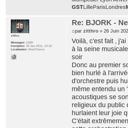
GST
LilleParisLondres
Re: BJORK - Ne
par
zitthro
» 26 Juin 202
zitthro
Voilà, c'est fait , 
Messages:
2289
Inscription:
29 Jan 2011, 13:10
à la seine musicale 
Localisation:
Nord,France
soir
Donc au premier soir
bien hurlé à l'arri
d'orchestre puis h
même entendu un "b
acoustiques se son
religieux du public
hurlaient leur joie
C'était extrêmemen