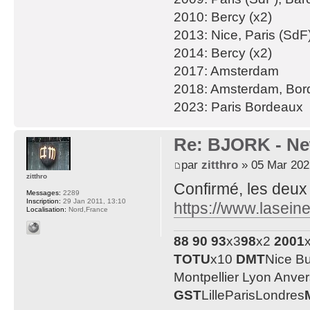
2010: Bercy (x2)
2013: Nice, Paris (SdF
2014: Bercy (x2)
2017: Amsterdam
2018: Amsterdam, Bor
2023: Paris Bordeaux
Re: BJORK - Ne
par
zitthro
» 05 Mar 202
zitthro
Confirmé, les deux 
Messages:
2289
Inscription:
29 Jan 2011, 13:10
https://www.lasein
Localisation:
Nord,France
88
90
93
x3
98
x2
2001
TOTU
x10
DMT
Nice B
Montpellier Lyon Anve
GST
LilleParisLondres