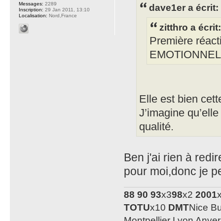
Messages:
2289
dave1er a écrit:
Inscription:
29 Jan 2011, 13:10
Localisation:
Nord,France
zitthro a écrit:
Première réact
EMOTIONNEL
Elle est bien cett
J’imagine qu’elle
qualité.
Ben j'ai rien à red
pour moi,donc je p
88
90
93
x3
98
x2
2001
TOTU
x10
DMT
Nice B
Montpellier Lyon Anve