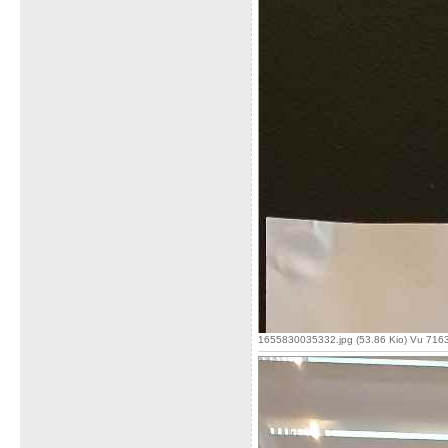
1655830035332.jpg (53.86 Kio) Vu 7163