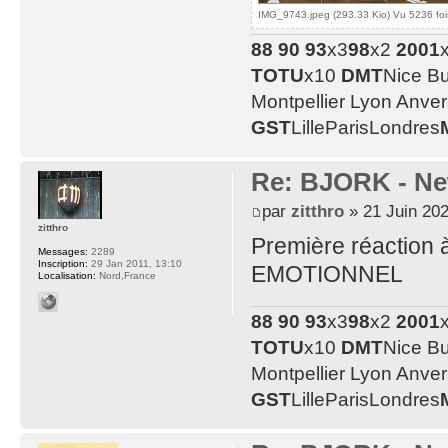
IMG_9743.jpeg (293.33 Kio) Vu 5236 foi
88
90
93
x3
98
x2
2001
TOTU
x10
DMT
Nice B
Montpellier Lyon Anve
GST
LilleParisLondres
Re: BJORK - Ne
par
zitthro
» 21 Juin 202
zitthro
Première réaction 
Messages:
2289
Inscription:
29 Jan 2011, 13:10
EMOTIONNEL
Localisation:
Nord,France
88
90
93
x3
98
x2
2001
TOTU
x10
DMT
Nice B
Montpellier Lyon Anve
GST
LilleParisLondres