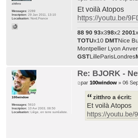
zitthro
Et voilà Atopos
Messages:
2289
Inscription:
29 Jan 2011, 13:10
https://youtu.be/
Localisation:
Nord,France
88
90
93
x3
98
x2
2001
TOTU
x10
DMT
Nice B
Montpellier Lyon Anve
GST
LilleParisLondres
Re: BJORK - Ne
par
100window
» 06 Sep
zitthro a écrit:
100window
Et voilà Atopos
Messages:
5610
Inscription:
10 Avr 2003, 08:50
Localisation:
Liège, en terre surréaliste.
https://youtu.b