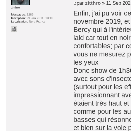
par
zitthro
» 11 Sep 202
zitthro
Enfin, j'ai pu voir
Messages:
2289
Inscription:
29 Jan 2011, 13:10
novembre 2019, et 
Localisation:
Nord,France
Bercy qui à l'intéri
laid car tout en noi
confortables; par c
vous ne mesurez pa
les yeux
Donc show de 1h30 
avec sons d'insectes
(surtout pour les e
impressionnant ave
étaient très haut 
comme pour les aut
basses qui résonnen
et bien sur la voie