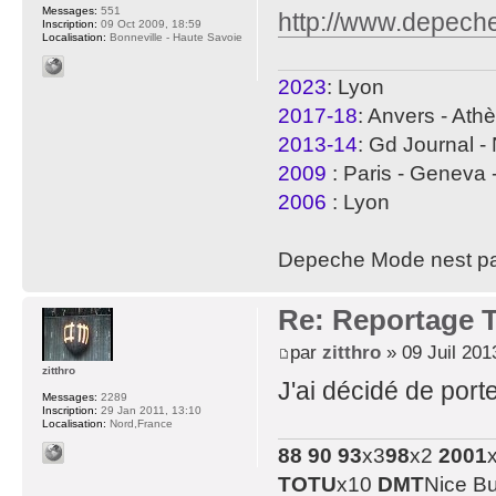
Messages:
551
http://www.depeche
Inscription:
09 Oct 2009, 18:59
Localisation:
Bonneville - Haute Savoie
2023
: Lyon
2017-18
: Anvers - Ath
2013-14
: Gd Journal - 
2009
: Paris - Geneva 
2006
: Lyon
Depeche Mode nest pa
Re: Reportage T
par
zitthro
» 09 Juil 201
zitthro
J'ai décidé de port
Messages:
2289
Inscription:
29 Jan 2011, 13:10
Localisation:
Nord,France
88
90
93
x3
98
x2
2001
TOTU
x10
DMT
Nice B