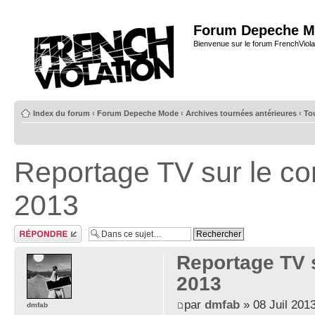
Forum Depeche M
Bienvenue sur le forum FrenchViola
Index du forum
‹
Forum Depeche Mode
‹
Archives tournées antérieures
‹
To
Reportage TV sur le con
2013
Répondre
Reportage TV s
2013
par
dmfab
» 08 Juil 2013
dmfab