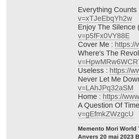
Everything Counts 
v=xTJeEbqYh2w
Enjoy The Silence (
v=p5fFx0VY88E
Cover Me :
https:
Where's The Revol
v=HpwMRw6WCR
Useless :
https:/
Never Let Me Down
v=LAhJPq32aSM
Home :
https://w
A Question Of Time
v=gEfmkZWzgcU
Memento Mori World 
Anvers 20 mai 2023 B