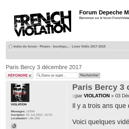
Forum Depeche M
Bienvenue sur le forum FrenchViola
Index du forum
‹
Pirates - bootlegs...
‹
Lives Vidéo 2017-2018
Paris Bercy 3 décembre 2017
Répondre
Paris Bercy 3
par
VIOLATION
» 03 Déc
Il y a trois ans qu
VIOLATION
Messages:
14594
Inscription:
02 Juil 2002, 19:55
Localisation:
Lille (59)
Voici quelques vid