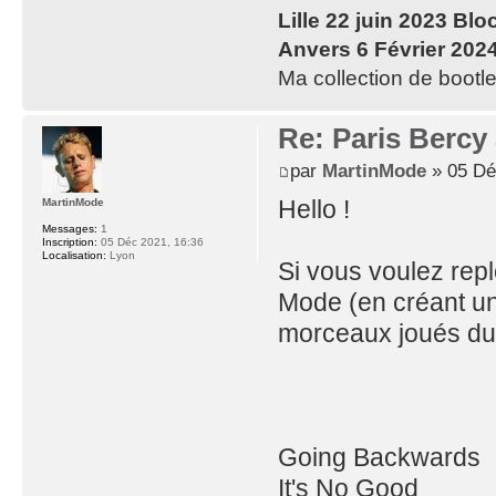
Lille 22 juin 2023 Blo
Anvers 6 Février 202
Ma collection de bootle
Re: Paris Bercy
par
MartinMode
» 05 Dé
Hello !
MartinMode
Messages:
1
Inscription:
05 Déc 2021, 16:36
Localisation:
Lyon
Si vous voulez rep
Mode (en créant une
morceaux joués dur
Going Backwards
It's No Good