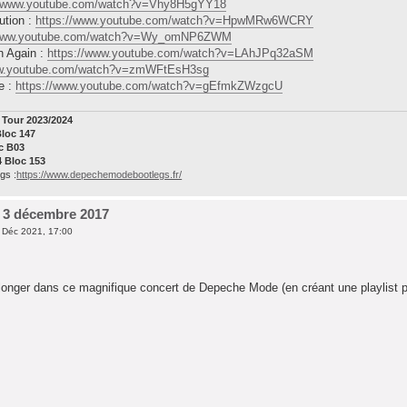
//www.youtube.com/watch?v=Vhy8H5gYY18
ution :
https://www.youtube.com/watch?v=HpwMRw6WCRY
/www.youtube.com/watch?v=Wy_omNP6ZWM
n Again :
https://www.youtube.com/watch?v=LAhJPq32aSM
ww.youtube.com/watch?v=zmWFtEsH3sg
e :
https://www.youtube.com/watch?v=gEfmkZWzgcU
Tour 2023/2024
Bloc 147
oc B03
4 Bloc 153
gs :
https://www.depechemodebootlegs.fr/
y 3 décembre 2017
 Déc 2021, 17:00
longer dans ce magnifique concert de Depeche Mode (en créant une playlist pa