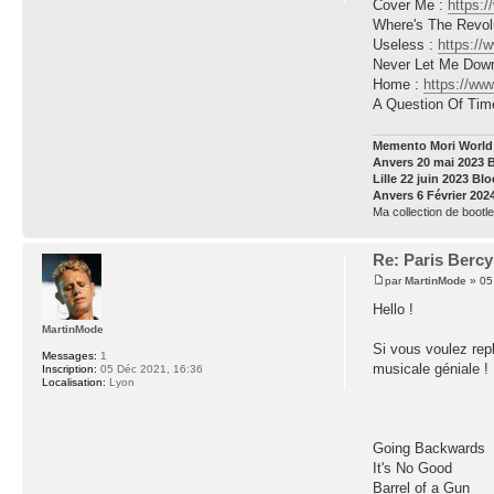
Cover Me :
https:
Where's The Revol
Useless :
https:/
Never Let Me Dow
Home :
https://w
A Question Of Tim
Memento Mori World 
Anvers 20 mai 2023 
Lille 22 juin 2023 Bl
Anvers 6 Février 202
Ma collection de bootle
Re: Paris Berc
par
MartinMode
» 05
Hello !
MartinMode
Si vous voulez rep
Messages:
1
musicale géniale !
Inscription:
05 Déc 2021, 16:36
Localisation:
Lyon
Going Backwards
It's No Good
Barrel of a Gun