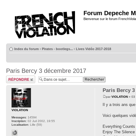
Forum Depeche M
Bienvenue sur le forum FrenchViola
Index du forum
‹
Pirates - bootlegs...
‹
Lives Vidéo 2017-2018
Paris Bercy 3 décembre 2017
Répondre
Paris Bercy 
par
VIOLATION
» 03 
Il y a trois ans qu
VIOLATION
Voici quelques vid
Messages:
14594
Inscription:
02 Juil 2002, 19:55
Localisation:
Lille (59)
Everything Counts
Enjoy The Silence (