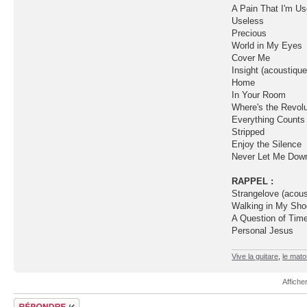
A Pain That I'm U
Useless
Precious
World in My Eyes
Cover Me
Insight (acoustique
Home
In Your Room
Where's the Revolu
Everything Counts
Stripped
Enjoy the Silence
Never Let Me Dow
RAPPEL :
Strangelove (acous
Walking in My Sh
A Question of Tim
Personal Jesus
Vive la guitare
,
le mat
Affiche
Répondre