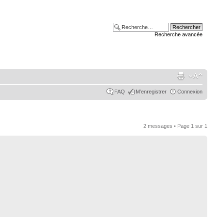
Recherche avancée
FAQ
M’enregistrer
Connexion
2 messages • Page
1
sur
1