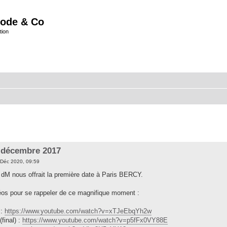
ode & Co
tion
3 décembre 2017
Déc 2020, 09:59
e dM nous offrait la première date à Paris BERCY.
éos pour se rappeler de ce magnifique moment :
 :
https://www.youtube.com/watch?v=xTJeEbqYh2w
final) :
https://www.youtube.com/watch?v=p5fFx0VY88E