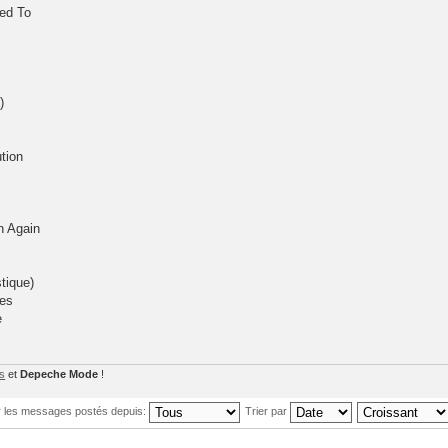
sed To
)
tion
n Again
tique)
oes
e
os
et
Depeche Mode
!
r les messages postés depuis:
Trier par