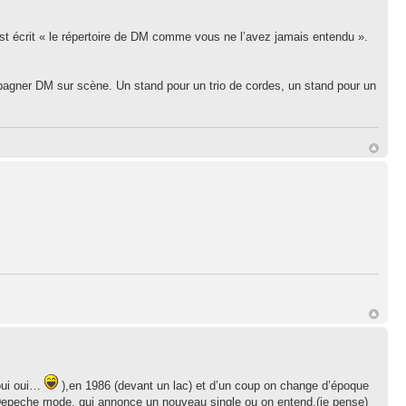
est écrit « le répertoire de DM comme vous ne l’avez jamais entendu ».
mpagner DM sur scène. Un stand pour un trio de cordes, un stand pour un
 oui oui…
),en 1986 (devant un lac) et d’un coup on change d’époque
de Depeche mode, qui annonce un nouveau single ou on entend,(je pense)