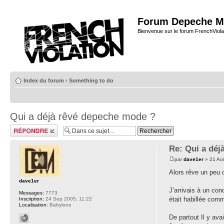
Forum Depeche M
Bienvenue sur le forum FrenchViola
Index du forum
‹
Something to do
Qui a déjà rêvé depeche mode ?
Répondre
Re: Qui a déj
par
dave1er
» 21 Ao
Alors rêve un peu 
dave1er
J’arrivais à un con
Messages:
7773
était habillée comme
Inscription:
24 Sep 2005, 11:22
Localisation:
Babylone
De partout Il y av