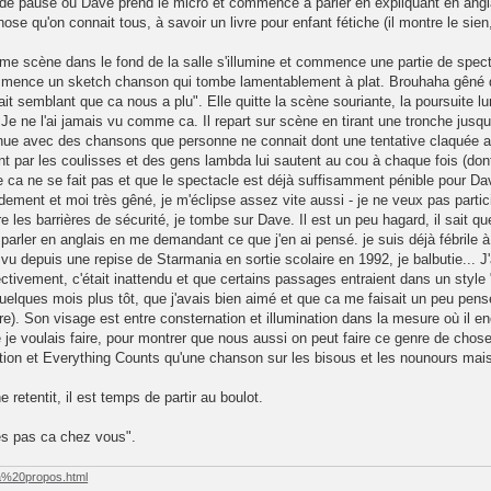
de pause où Dave prend le micro et commence à parler en expliquant en anglais
ose qu'on connait tous, à savoir un livre pour enfant fétiche (il montre le sien,
e scène dans le fond de la salle s'illumine et commence une partie de spectac
ommence un sketch chanson qui tombe lamentablement à plat. Brouhaha gêné 
fait semblant que ca nous a plu". Elle quitte la scène souriante, la poursuite 
e ne l'ai jamais vu comme ca. Il repart sur scène en tirant une tronche jusque
nue avec des chansons que personne ne connait dont une tentative claquée 
 par les coulisses et des gens lambda lui sautent au cou à chaque fois (dont
ue ca ne se fait pas et que le spectacle est déjà suffisamment pénible pour D
dement et moi très gêné, je m'éclipse assez vite aussi - je ne veux pas partic
e les barrières de sécurité, je tombe sur Dave. Il est un peu hagard, il sait qu
rler en anglais en me demandant ce que j'en ai pensé. je suis déjà fébrile à l'
 vu depuis une repise de Starmania en sortie scolaire en 1992, je balbutie... J
fectivement, c'était inattendu et que certains passages entraient dans un style 
quelques mois plus tôt, que j'avais bien aimé et que ca me faisait un peu pe
ire). Son visage est entre consternation et illumination dans la mesure où il
e voulais faire, pour montrer que nous aussi on peut faire ce genre de choses"
tion et Everything Counts qu'une chanson sur les bisous et les nounours ma
 retentit, il est temps de partir au boulot.
es pas ca chez vous".
/a%20propos.html