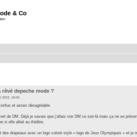
ode & Co
tion
à rêvé depeche mode ?
û 2022, 19:03
confus et assez désagréable.
cert de DM. Déjà je savais que j’allais voir DM ce soir-là mais ça ne se prése
 si elle allait au théâtre.
ait des drapeaux avec un logo coloré style « logo de Jeux Olympiques » et je