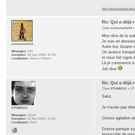
http://www.leaasbl.be
Re: Qui a déjà
par
emmanuelle04
»
Mon rêve de la nui
Je suis en dessous
emmanuelle04
Autre truc bizarre
Messages:
249
On avance tranquil
Inscription:
28 Juin 2009, 22:59
et nous fait signe 
Localisation:
Seine et Marne
Là je commence à h
Joli rêve
Re: Qui a déjà
par
STUMM101
» 17 
Salut,
Je n'avais pas rê
STUMM101
Messages:
11104
Grosse agitation d
Inscription:
06 Nov 2003, 22:26
Localisation:
Paris
Grosse panique sur 
Impossible de pouvo