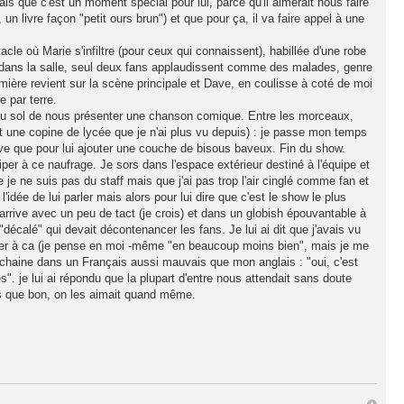
 que c'est un moment spécial pour lui, parce qu'il aimerait nous faire
 un livre façon "petit ours brun") et que pour ça, il va faire appel à une
le où Marie s'infiltre (pour ceux qui connaissent), habillée d'une robe
dans la salle, seul deux fans applaudissent comme des malades, genre
lumière revient sur la scène principale et Dave, en coulisse à coté de moi
 par terre.
au sol de nous présenter une chanson comique. Entre les morceaux,
 une copine de lycée que je n'ai plus vu depuis) : je passe mon temps
ave que pour lui ajouter une couche de bisous baveux. Fin du show.
iper à ce naufrage. Je sors dans l'espace extérieur destiné à l'équipe et
e je ne suis pas du staff mais que j'ai pas trop l'air cinglé comme fan et
idée de lui parler mais alors pour lui dire que c'est le show le plus
'arrive avec un peu de tact (je crois) et dans un globish épouvantable à
"décalé" qui devait décontenancer les fans. Je lui ai dit que j'avais vu
nser à ca (je pense en moi -même "en beaucoup moins bien", mais je me
 enchaine dans un Français aussi mauvais que mon anglais : "oui, c'est
. je lui ai répondu que la plupart d'entre nous attendait sans doute
is que bon, on les aimait quand même.