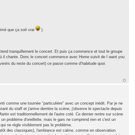
aimé que ça soit vrai
).
attend tranquillement le concert. Et puis ça commence et tout le groupe
où il chante. Donc le concert commence avec Home suivit de I want you
ouvenirs du reste du concert) ce passe comme d’habitude quoi.
nti comme une tournée "particulière" avec un concept inédit. Par je ne
ant du staff et j'arrive derrière la scène, j'observe le spectacle depuis
rtin est traditionnellement de l'autre coté. Ce dernier rentre sur scène
a un problème d'oreillette, mais le gars ne comprend rien et c'est un
qui ne règle visiblement pas le problème.
plutôt des classiques), l'ambiance est calme, comme en observation.