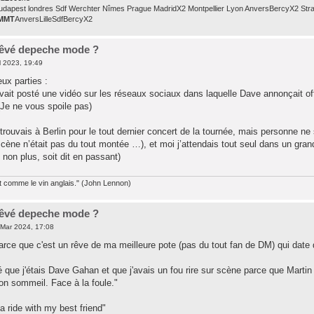
udapest londres Sdf Werchter Nîmes Prague MadridX2 Montpellier Lyon AnversBercyX2 Str
MMT
AnversLilleSdfBercyX2
 rêvé depeche mode ?
l 2023, 19:49
ux parties :
ait posté une vidéo sur les réseaux sociaux dans laquelle Dave annonçait offic
 (Je ne vous spoile pas)
trouvais à Berlin pour le tout dernier concert de la tournée, mais personne ne s
ène n’était pas du tout montée …), et moi j’attendais tout seul dans un grand 
non plus, soit dit en passant)
st comme le vin anglais." (John Lennon)
 rêvé depeche mode ?
Mar 2024, 17:08
arce que c'est un rêve de ma meilleure pote (pas du tout fan de DM) qui date d
vé que j'étais Dave Gahan et que j'avais un fou rire sur scène parce que Martin r
on sommeil. Face à la foule."
 ride with my best friend"