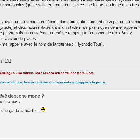
s improbables (genre salle en forme de T, avec une fosse peu large mais très 
il y avait une tournée européenne des stades directement suivi par une tourn
 (Stade) et deux autres dates dans un stade mais pas moyen de me rappeler l
e prévu, puis un deuxième, en même temps que l'annonce de trois Bercy.
ait à avoir de places...
e me rappelle avec le nom de la tournée : "Hypnotic Tour".
" 101
 distingue une fausse note fausse d'une fausse note juste
le de SF : Le dernier homme sur Terre entend frapper à la porte...
 rêvé depeche mode ?
p 2024, 00:07
 que ça de la réalité...