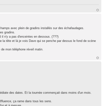
 champs avec plein de gradins installés sur des échafaudages.
es gradins.
il n'y a pas d'enceintes en dessous. (???)
e la tête et là je vois Dave qui se penche par dessus le fond de scène
e de mon téléphone réveil matin.
médiate des dates. Et la tournée commençait dans moins d'un mois.
'affluence, ça rame dans tous les sens.
 fur et à mesure.