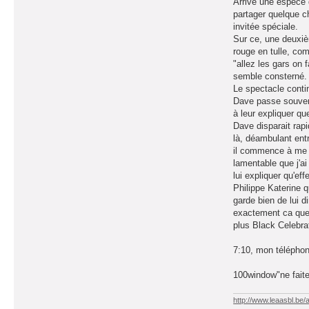
Arrive une espèce 
partager quelque ch
invitée spéciale.
Sur ce, une deuxièm
rouge en tulle, c
"allez les gars on 
semble consterné. J
Le spectacle conti
Dave passe souvent
à leur expliquer q
Dave disparait rapi
là, déambulant entr
il commence à me pa
lamentable que j'ai
lui expliquer qu'ef
Philippe Katerine 
garde bien de lui d
exactement ca que j
plus Black Celebra
7:10, mon téléphone
100window"ne fait
http://www.leaasbl.be