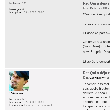
Re: Qui a déjà
Mr Larnac 101
par
Mr Larnac 101
» 
Messages:
8
Inscription:
18 Avr 2023, 00:06
C’est un rêve qui d
Je vais à un conce
Et donc on part av
On arrive à la sall
(Sauf Dave) monten
now. Et après Dav
Et après le concert
Re: Qui a déjà
par
100window
» 28 
Je venais assister
sais quelle filoute
derrière le rideau.
100window
et commence un drôl
Messages:
5610
sketch : les deux 
Inscription:
10 Avr 2003, 08:50
Localisation:
Liège, en terre surréaliste.
Le spectacle comme