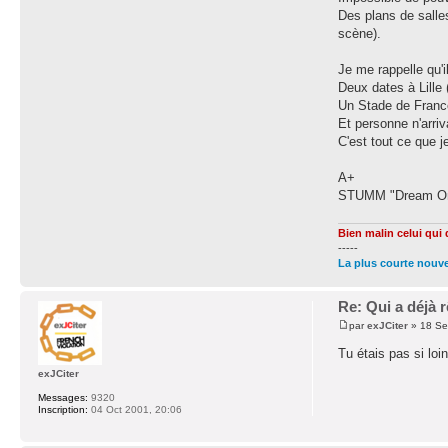
Des plans de salle
scène).
Je me rappelle qu'
Deux dates à Lille
Un Stade de Franc
Et personne n'arriv
C'est tout ce que j
A+
STUMM "Dream On
Bien malin celui qui
-----
La plus courte nouvel
Re: Qui a déjà
par
exJCiter
» 18 Se
Tu étais pas si loin
exJCiter
Messages:
9320
Inscription:
04 Oct 2001, 20:06