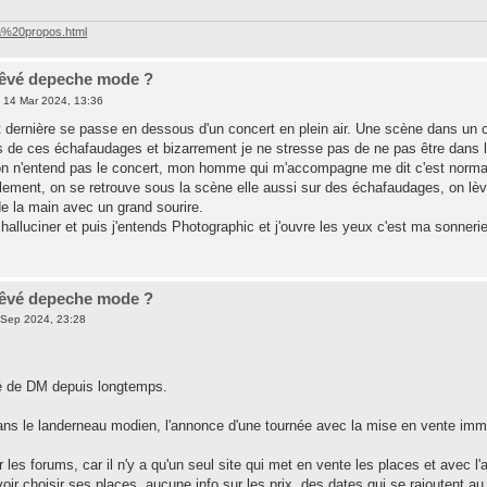
/a%20propos.html
 rêvé depeche mode ?
 14 Mar 2024, 13:36
t dernière se passe en dessous d'un concert en plein air. Une scène dans un
 de ces échafaudages et bizarrement je ne stresse pas de ne pas être dans l
 on n'entend pas le concert, mon homme qui m'accompagne me dit c'est normal 
lement, on se retrouve sous la scène elle aussi sur des échafaudages, on lèv
de la main avec un grand sourire.
alluciner et puis j'entends Photographic et j'ouvre les yeux c'est ma sonneri
 rêvé depeche mode ?
Sep 2024, 23:28
vé de DM depuis longtemps.
ans le landerneau modien, l'annonce d'une tournée avec la mise en vente im
les forums, car il n'y a qu'un seul site qui met en vente les places et avec l
ir choisir ses places, aucune info sur les prix, des dates qui se rajoutent au