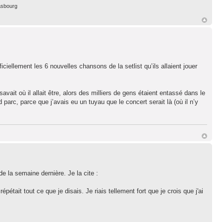
asbourg
iellement les 6 nouvelles chansons de la setlist qu’ils allaient jouer
avait où il allait être, alors des milliers de gens étaient entassé dans le
parc, parce que j’avais eu un tuyau que le concert serait là (où il n’y
e la semaine dernière. Je la cite :
épétait tout ce que je disais. Je riais tellement fort que je crois que j'ai