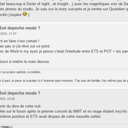
blait beaucoup à Sister of night , et Insight…) avec les magnifiques voix de 
des photos du studio. Je vais sur la story suivante et je tombe sur Quotidien
(enfin j’espère
).
 rêvé depeche mode ?
2022, 17:27
t en faire c'est certain !
is pas si j'ai rêvé sur ce point :
mix de Word in my eyes je pense c'etait l'interlude entre ETS et POT + les par
réussi à mettre la main dessus.
r sa propre opinion, à méditer.
 à part, tu peux te suicider à n' importe quel moment. T'as pas de famille, t'as même pas de p
 rêvé depeche mode ?
2022, 13:30
nir du rêve de cette nuit
vélée sur le forum après le premier concert du MMT et en rouge étaient inscrit
oisième position et ETS avait disparu de cette nouvelle setlist
x2
2006
x3