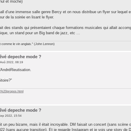
 nul et moche)
hall d’une immense salle genre Bercy et on nous distribue un flyer sur lequel 
r de la soirée en lisant le flyer.
avait des stands qui présentaient chaque formations musicales qui allait acco
que, un stand pour un Big band de jazz, etc …
st comme le vin anglais." (John Lennon)
 rêvé depeche mode ?
 Aoû 2022, 08:19
'AndréRieutisation.
toire?"
/a%20propos.html
 rêvé depeche mode ?
ep 2022, 15:54
it un peu bizarre, mais il était incroyable. DM faisait un concert (sans scène
2022 (sans aucune transition). Et je regarde Instagram et je vois une story 