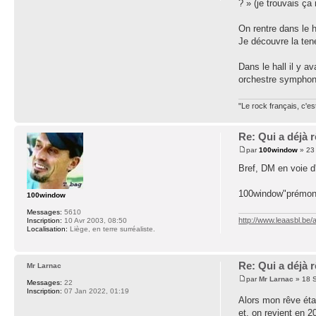
? » (je trouvais ça
On rentre dans le 
Je découvre la teneu
Dans le hall il y 
orchestre symphoni
"Le rock français, c'e
Re: Qui a déjà
par
100window
» 23
Bref, DM en voie d
100window"prémoni
100window
Messages:
5610
http://www.leaasbl.be
Inscription:
10 Avr 2003, 08:50
Localisation:
Liège, en terre surréaliste.
Re: Qui a déjà
Mr Larnac
par
Mr Larnac
» 18 S
Messages:
22
Inscription:
07 Jan 2022, 01:19
Alors mon rêve éta
et, on revient en 