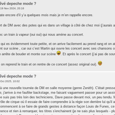
 rêvé depeche mode ?
19 Nov 2024, 20:16
ate encore d’il y’a quelques mois mais je m’en rappelle encore.
rt de DM avec des potes qui es dans un village à côté de chez moi (j’aurais 
ec un train à vapeur (oui oui) qui nous amène au concert.
e qui es évidemment toute petite, et on arrive facilement au prend rang et on 
t sur scène , car oui c’est Martin qui ouvre les concert avec ses chansons 
e arrête de bouder et monte sur scène
. Et après le concert (j’ai pas de s
 on reprend le train et on rentre de ce concert (assez original oui).
 rêvé depeche mode ?
Oct 2025, 10:02
 à une nouvelle tournée de DM en salle moyenne (genre Zenith). C'était presse
rie, j'arrive à me faufiler backstage, me faisant vaguement passer pour un assist
 Je suis pas très loin des techniciens, Dave passe devant moi, un peu tendu. Ma
e de cirque où il essaie de faire comprendre à la régie son derrière lui qu'il 
commencent à se faire de grands gestes à distance façon Louis de Funes, ce 
nce et rien à remarquer, les titres s'enchainent (je ne sais plus lesquels - 