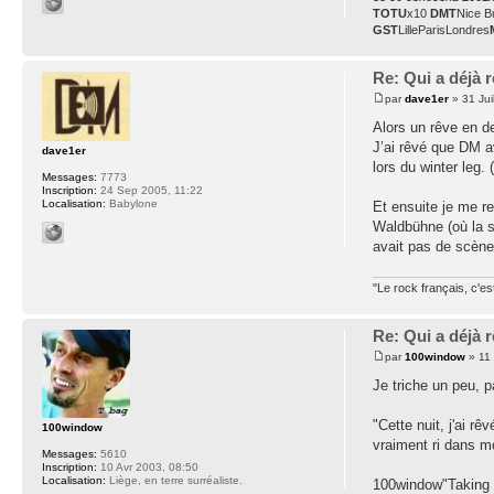
TOTU
x10
DMT
Nice B
GST
LilleParisLondres
Re: Qui a déjà
par
dave1er
» 31 Jui
Alors un rêve en de
J’ai rêvé que DM av
dave1er
lors du winter leg.
Messages:
7773
Inscription:
24 Sep 2005, 11:22
Localisation:
Babylone
Et ensuite je me re
Waldbühne (où la sc
avait pas de scène 
"Le rock français, c'e
Re: Qui a déjà
par
100window
» 11 
Je triche un peu, p
"Cette nuit, j'ai rê
100window
vraiment ri dans m
Messages:
5610
Inscription:
10 Avr 2003, 08:50
Localisation:
Liège, en terre surréaliste.
100window"Taking a