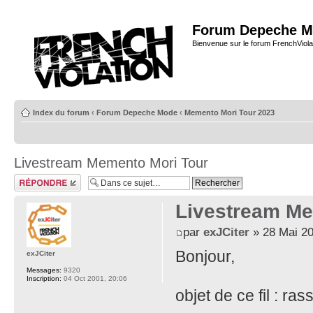
Forum Depeche M
Bienvenue sur le forum FrenchViola
Index du forum
‹
Forum Depeche Mode
‹
Memento Mori Tour 2023
Livestream Memento Mori Tour
Répondre
Livestream Me
par
exJCiter
» 28 Mai 20
Bonjour,
exJCiter
Messages:
9320
Inscription:
04 Oct 2001, 20:06
objet de ce fil : ra