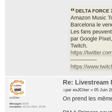
DELTA FORCE 70
Amazon Music To
Barcelona le vend
Les fans peuvent 
par Google Pixel
Twitch.
https://twitter.c
---------------
https://www.twit
Re: Livestream
par
exJCiter
» 05 Juin 2
On prend les même
exJCiter
Messages:
9320
Inscription:
04 Oct 2001, 20:06