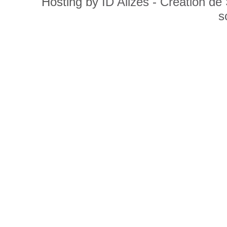
Hosting by
ID Alizés - Création de
s