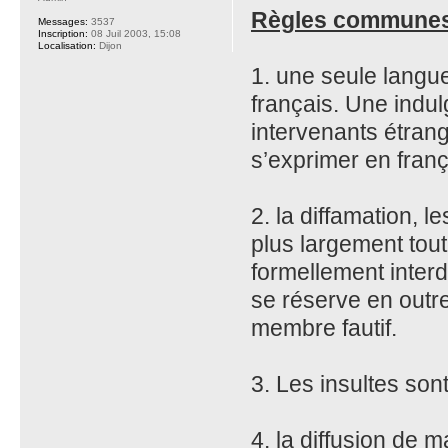
Règles communes 
Messages:
3537
Inscription:
08 Juil 2003, 15:08
Localisation:
Dijon
1. une seule langu
français. Une indul
intervenants étran
s’exprimer en franç
2. la diffamation, 
plus largement tout
formellement inter
se réserve en outre
membre fautif.
3. Les insultes son
4. la diffusion de m