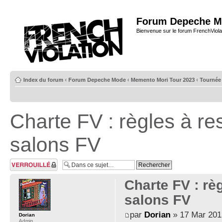
Forum Depeche M
Bienvenue sur le forum FrenchViola
Index du forum
‹
Forum Depeche Mode
‹
Memento Mori Tour 2023
‹
Tournée
Charte FV : règles à re
salons FV
Sujet verrouillé
Charte FV : rè
salons FV
par
Dorian
» 17 Mar 201
Dorian
Admin