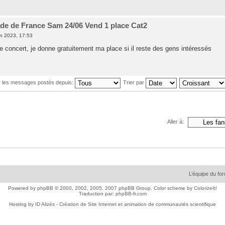
ade de France Sam 24/06 Vend 1 place Cat2
n 2023, 17:53
 le concert, je donne gratuitement ma place si il reste des gens intéressés
r les messages postés depuis:
Trier par
Aller à:
L’équipe du fo
Powered by
phpBB
© 2000, 2002, 2005, 2007 phpBB Group. Color scheme by
ColorizeIt!
Traduction par:
phpBB-fr.com
Hosting by
ID Alizés - Création de Site Internet et animation de communautés scientifique