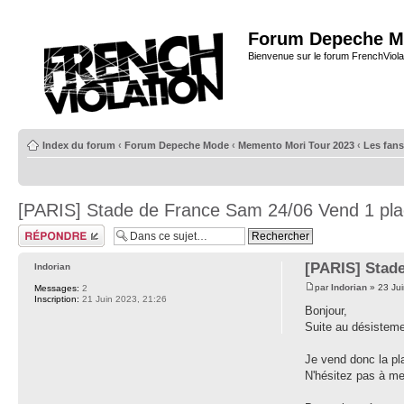
Forum Depeche M
Bienvenue sur le forum FrenchViola
Index du forum
‹
Forum Depeche Mode
‹
Memento Mori Tour 2023
‹
Les fans
[PARIS] Stade de France Sam 24/06 Vend 1 pla
Répondre
[PARIS] Stade
Indorian
par
Indorian
» 23 Jui
Messages:
2
Inscription:
21 Juin 2023, 21:26
Bonjour,
Suite au désisteme
Je vend donc la pl
N'hésitez pas à me