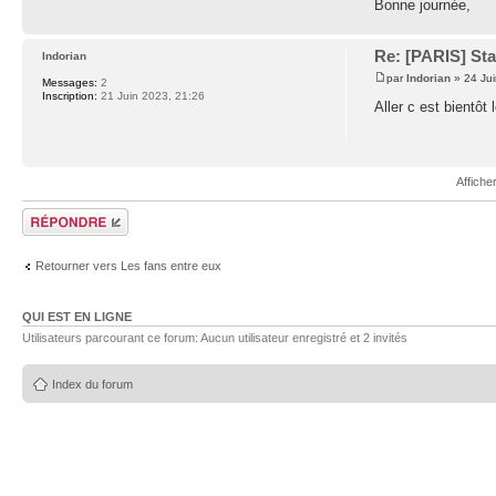
Bonne journée,
Re: [PARIS] St
Indorian
par
Indorian
» 24 Jui
Messages:
2
Inscription:
21 Juin 2023, 21:26
Aller c est bientôt
Affiche
Répondre
Retourner vers Les fans entre eux
QUI EST EN LIGNE
Utilisateurs parcourant ce forum: Aucun utilisateur enregistré et 2 invités
Index du forum