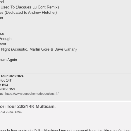
eel
m Used To (Jacques Lu Cont Remix)
s (Dedicated to Andrew Fletcher)
on
nce
 Enough
ator
 Night (Acoustic, Martin Gore & Dave Gahan)
Down Again
Tour 2023/2024
Bloc 147
oc B03
4 Bloc 153
gs :
https://www.depechemodebootlegs.fr/
ri Tour 23/24 4K Multicam.
 Avr 2024, 12:42
eu le live audio de Delta Machine Live qui reprenait tous les titres joués lors