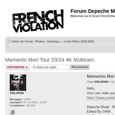
Forum Depeche M
Bienvenue sur le forum FrenchViola
Index du forum
‹
Pirates - bootlegs...
‹
Lives Video 2023-2024
Memento Mori Tour 23/24 4K Multicam.
Répondre
Memento Mori
par
VIOLATION
» 14 
Hello,
Voici une vidéo qui
VIOLATION
https://www.yout
Messages:
14594
Inscription:
02 Juil 2002, 19:55
Localisation:
Lille (59)
Depeche Mode - Me
Edited By SH66