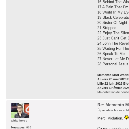
16 Behind The Wh
17 A Pain That I`
18 World In My Eye
19 Black Celebrati
20 Sister Of Night
21 Stripped
22 Enjoy The Sile
23 Just Can't Get
24 John The Revel
25 Waiting For The
26 Speak To Me
27 Never Let Me 
28 Personal Jesus
Memento Mori World 
Anvers 20 mai 2023 
Lille 22 juin 2023 Bl
Anvers 6 Février 202
Ma collection de bootle
Re: Memento Mo
par
white horse
» 14
Merci Violation.
white horse
Messages:
669
Ca me rappelle un p