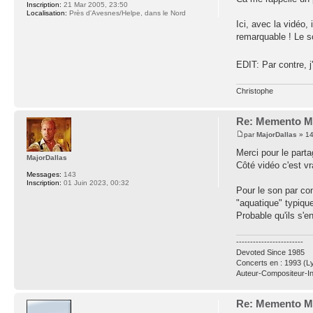
Inscription:
21 Mar 2005, 23:50
Localisation:
Près d'Avesnes/Helpe, dans le Nord
Ici, avec la vidéo,
remarquable ! Le so
EDIT: Par contre, j
Christophe
Re: Memento Mo
par
MajorDallas
» 14
Merci pour le parta
MajorDallas
Côté vidéo c'est vr
Messages:
143
Inscription:
01 Juin 2023, 00:32
Pour le son par con
"aquatique" typiqu
Probable qu'ils s'e
------------------------
Devoted Since 1985
Concerts en : 1993 (Ly
Auteur-Compositeur-In
Re: Memento Mo