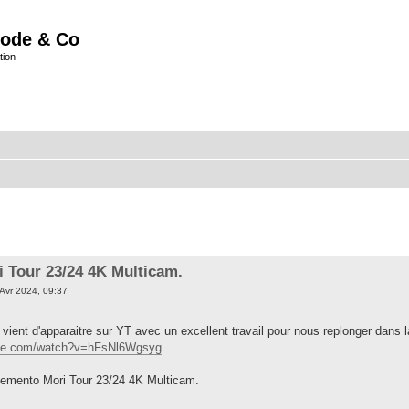
ode & Co
tion
 Tour 23/24 4K Multicam.
Avr 2024, 09:37
 vient d'apparaitre sur YT avec un excellent travail pour nous replonger dans l
ube.com/watch?v=hFsNl6Wgsyg
mento Mori Tour 23/24 4K Multicam.