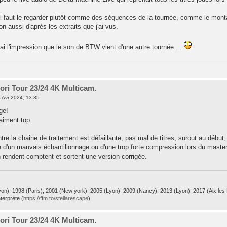
 il faut le regarder plutôt comme des séquences de la tournée, comme le montag
n aussi d'après les extraits que j'ai vus.
'ai l'impression que le son de BTW vient d'une autre tournée ...
ri Tour 23/24 4K Multicam.
 Avr 2024, 13:35
ge!
aiment top.
tre la chaine de traitement est défaillante, pas mal de titres, surout au débu
e d'un mauvais échantillonnage ou d'une trop forte compression lors du master
n rendent comptent et sortent une version corrigée.
on); 1998 (Paris); 2001 (New york); 2005 (Lyon); 2009 (Nancy); 2013 (Lyon); 2017 (Aix les
terprète (
https://ffm.to/stellarescape
)
ri Tour 23/24 4K Multicam.