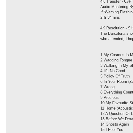
4K Transfer - CvP
Audio Mastering 
***Warning Flashi
2Hr 34mins
4K Resolution - SH
The Barcalona show
who attended, I ho
1 My Cosmos Is M
2 Wagging Tongue
3 Walking In My S
4 It's No Good
5 Policy Of Truth
6 In Your Room (Z
7 Wrong
8 Everything Coun
9 Precious
10 My Favourite S
11 Home (Acoustic
12 A Question Of L
13 Before We Dro
14 Ghosts Again
15 I Feel You