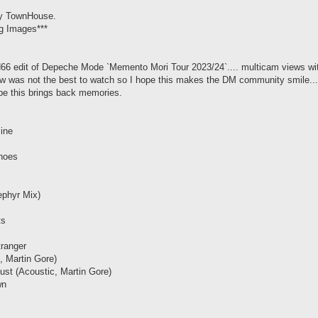
By TownHouse.
ng Images***
66 edit of Depeche Mode `Memento Mori Tour 2023/24`.... multicam views wit
 was not the best to watch so I hope this makes the DM community smile....ho
pe this brings back memories.
ine
hoes
ephyr Mix)
ts
tranger
, Martin Gore)
ust (Acoustic, Martin Gore)
wn