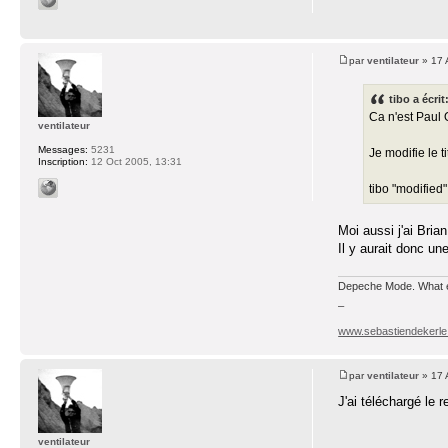
par
ventilateur
» 17 
tibo a écrit
Ca n'est Paul 
ventilateur
Messages:
5231
Je modifie le ti
Inscription:
12 Oct 2005, 13:31
tibo "modified"
Moi aussi j'ai Bria
Il y aurait donc u
Depeche Mode. What e
_
www.sebastiendekerl
par
ventilateur
» 17 
J'ai téléchargé le 
ventilateur