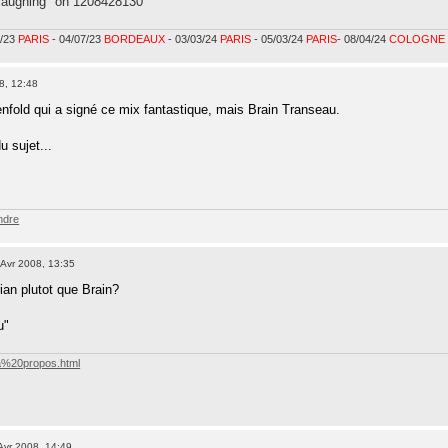
 laughing" on 1208428130
6/23
PARIS
- 04/07/23
BORDEAUX
- 03/03/24
PARIS
- 05/03/24
PARIS
- 08/04/24
COLOGNE
8, 12:48
nfold qui a signé ce mix fantastique, mais Brain Transeau.
u sujet...
ndre
Avr 2008, 13:35
ian plutot que Brain?
u"
/a%20propos.html
Avr 2008, 14:49