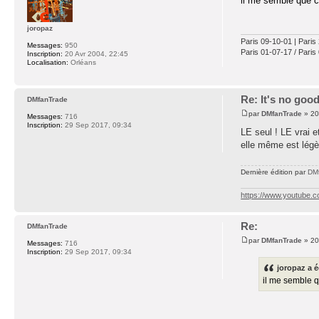
il me semble que c
joropaz
Paris 09-10-01 | Paris
Messages:
950
Paris 01-07-17 / Paris
Inscription:
20 Avr 2004, 22:45
Localisation:
Orléans
Re: It's no goo
DMfanTrade
par
DMfanTrade
» 20
Messages:
716
Inscription:
29 Sep 2017, 09:34
LE seul ! LE vrai 
elle même est légèr
Dernière édition par
DM
https://www.youtube.
Re:
DMfanTrade
par
DMfanTrade
» 20
Messages:
716
Inscription:
29 Sep 2017, 09:34
joropaz a é
il me semble q