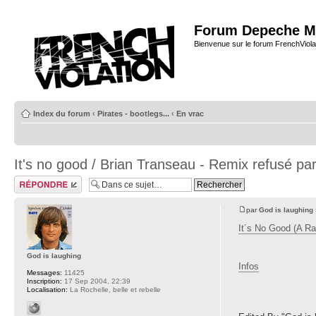
Forum Depeche M
Bienvenue sur le forum FrenchViola
Index du forum
‹
Pirates - bootlegs...
‹
En vrac
It's no good / Brian Transeau - Remix refusé pa
Répondre
par
God is laughing
It´s No Good (A Ra
God is laughing
Infos
Messages:
11425
Inscription:
17 Sep 2004, 22:39
Localisation:
La Rochelle, belle et rebelle