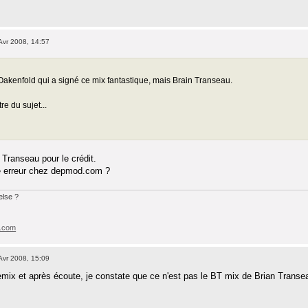
Avr 2008, 14:57
:
Oakenfold qui a signé ce mix fantastique, mais Brain Transeau.
tre du sujet...
n Transeau pour le crédit.
ne erreur chez depmod.com ?
lse ?
e.com
Avr 2008, 15:09
remix et après écoute, je constate que ce n'est pas le BT mix de Brian Transea