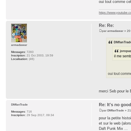
oui tout comme ce
https://www.youtube.
Re: Re:
par
armadawar
» 20 
DMfanTrade
armadawar
joropaz
Messages:
7283
Inscription:
21 Oct 2003, 19:59
il me semb
Localisation:
(46)
oui tout comme
merci Seb pour le B
Re: It's no goo
DMfanTrade
par
DMfanTrade
» 21
Messages:
716
Inscription:
29 Sep 2017, 09:34
pour la petite histo
et sur le web (alor
Daft Punk Mix ...