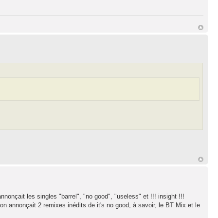
nnonçait les singles "barrel", "no good", "useless" et !!! insight !!!
 on annonçait 2 remixes inédits de it's no good, à savoir, le BT Mix et le