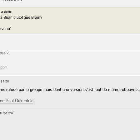
a écrit:
as Brian plutot que Brain?
rveau"
lse ?
e.com
 14:50
emix refusé par le groupe mais dont une version s'est tout de même retrouvé su
ion Paul Oakenfold
t's normal