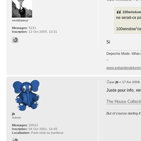
100window 
ne serait-ce p
ventilateur
Messages:
5231
100window"ce
Inscription:
12 Oct 2005, 13:31
Si
Depeche Mode. What e
_
www.sebastiendekerl
par
jb
» 17 Avr 2008,
Juste pour info, r
The House Collect
But of course darling i
jb
Admin
Messages:
10012
Inscription:
04 Oct 2001, 14:45
Localisation:
Paris e(s)t sa banlieue