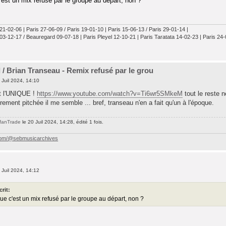
'est un mix refusé par le groupe au départ, non ?
 21-02-06 | Paris 27-06-09 / Paris 19-01-10 | Paris 15-06-13 / Paris 29-01-14 |
 03-12-17 / Beauregard 09-07-18 | Paris Pleyel 12-10-21 | Paris Taratata 14-02-23 | Paris 24
d / Brian Transeau - Remix refusé par le grou
 Juil 2024, 14:10
et l'UNIQUE !
https://www.youtube.com/watch?v=Ti6wr5SMkeM
tout le reste n
ement pitchée il me semble ... bref, transeau n'en a fait qu'un à l'époque.
fanTrade
le 20 Juil 2024, 14:28, édité 1 fois.
com/@sebmusicarchives
 Juil 2024, 14:12
crit:
ue c'est un mix refusé par le groupe au départ, non ?