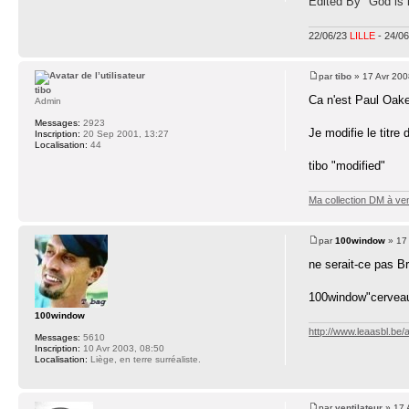
Edited By "God is
22/06/23
LILLE
- 24/0
par
tibo
» 17 Avr 200
tibo
Ca n'est Paul Oake
Admin
Messages:
2923
Je modifie le titre d
Inscription:
20 Sep 2001, 13:27
Localisation:
44
tibo "modified"
Ma collection DM à ve
par
100window
» 17 
ne serait-ce pas Br
100window"cervea
100window
http://www.leaasbl.be
Messages:
5610
Inscription:
10 Avr 2003, 08:50
Localisation:
Liège, en terre surréaliste.
par
ventilateur
» 17 