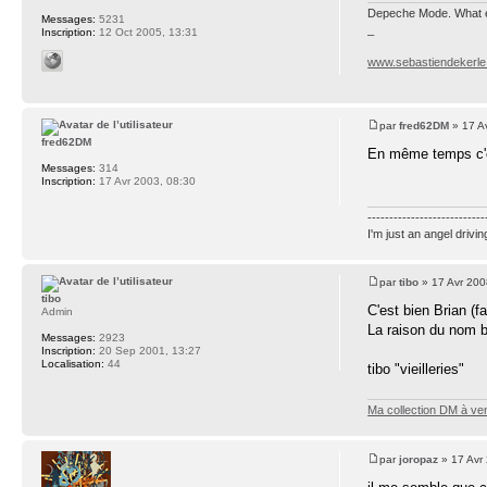
Depeche Mode. What e
Messages:
5231
_
Inscription:
12 Oct 2005, 13:31
www.sebastiendekerl
par
fred62DM
» 17 A
fred62DM
En même temps c'e
Messages:
314
Inscription:
17 Avr 2003, 08:30
---------------------------
I'm just an angel drivin
par
tibo
» 17 Avr 200
tibo
C'est bien Brian (f
Admin
La raison du nom bi
Messages:
2923
Inscription:
20 Sep 2001, 13:27
Localisation:
44
tibo "vieilleries"
Ma collection DM à ve
par
joropaz
» 17 Avr