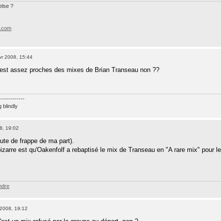
lse ?
e.com
vr 2008, 15:44
st assez proches des mixes de Brian Transeau non ??
-------------
g blindly
8, 19:02
aute de frappe de ma part).
zarre est qu'Oakenfolf a rebaptisé le mix de Transeau en "A rare mix" pour le
ndre
 2008, 19:12