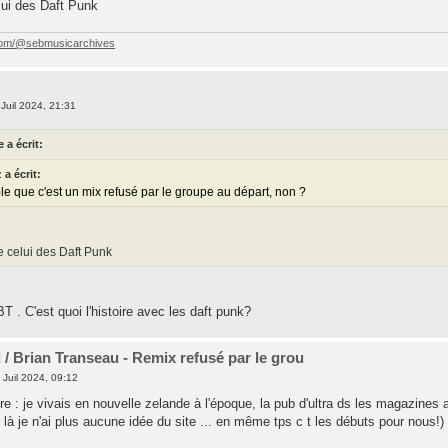
lui des Daft Punk
com/@sebmusicarchives
Juil 2024, 21:31
 a écrit:
 a écrit:
le que c'est un mix refusé par le groupe au départ, non ?
 celui des Daft Punk
T . C'est quoi l'histoire avec les daft punk?
d / Brian Transeau - Remix refusé par le grou
 Juil 2024, 09:12
ire : je vivais en nouvelle zelande à l'époque, la pub d'ultra ds les magazines a
s là je n'ai plus aucune idée du site ... en même tps c t les débuts pour nous!)