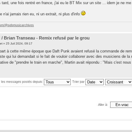
tard, une fois rentré en france, j'ai eu le BT Mix sur un site ... idem je ne me
e n'ai jamais rien eu, ni un extrait, ni plus d'info
com/@sebmusicarchives
d / Brian Transeau - Remix refusé par le grou
et
» 25 Juil 2024, 09:17
 part à cette même époque que Daft Punk avaient refusé la commande de remi
ste qui lui demandait si le fait de vouloir collaborer avec des musiciens de la
tative de "prendre le train en marche", Martin avait répondu : "Mais c'est nous 
r les messages postés depuis:
Trier par
Aller à: