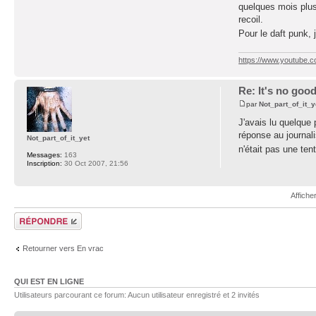
quelques mois plus 
recoil.
Pour le daft punk, j
https://www.youtube.
Re: It's no goo
par
Not_part_of_it_y
J'avais lu quelque
réponse au journali
Not_part_of_it_yet
n'était pas une ten
Messages:
163
Inscription:
30 Oct 2007, 21:56
Affiche
Répondre
Retourner vers En vrac
QUI EST EN LIGNE
Utilisateurs parcourant ce forum: Aucun utilisateur enregistré et 2 invités