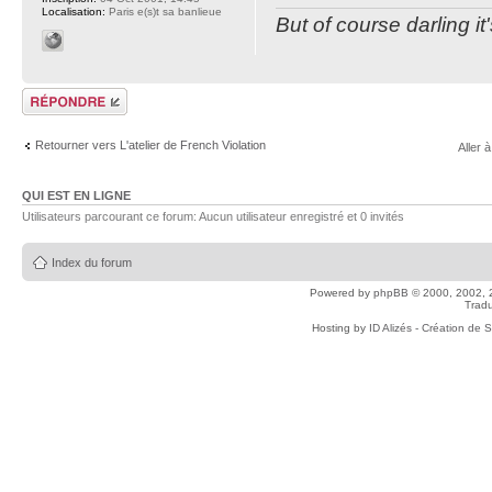
Localisation:
Paris e(s)t sa banlieue
But of course darling it
Répondre
Retourner vers L'atelier de French Violation
Aller à
QUI EST EN LIGNE
Utilisateurs parcourant ce forum: Aucun utilisateur enregistré et 0 invités
Index du forum
Powered by
phpBB
© 2000, 2002, 
Tradu
Hosting by
ID Alizés - Création de 