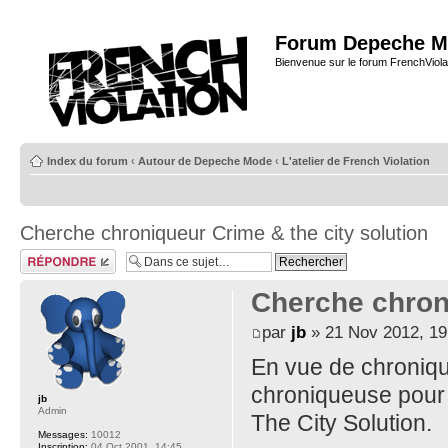
Forum Depeche M
Bienvenue sur le forum FrenchViola
Index du forum
‹
Autour de Depeche Mode
‹
L'atelier de French Violation
Cherche chroniqueur Crime & the city solution
Répondre
Cherche chroni
par
jb
» 21 Nov 2012, 19
En vue de chroniqu
chroniqueuse pour f
jb
Admin
The City Solution.
Messages:
10012
Inscription:
04 Oct 2001, 14:45