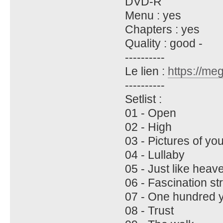
DVD-R
Menu : yes
Chapters : yes
Quality : good -
----------
Le lien :
https://me
----------
Setlist :
01 - Open
02 - High
03 - Pictures of yo
04 - Lullaby
05 - Just like heav
06 - Fascination st
07 - One hundred 
08 - Trust