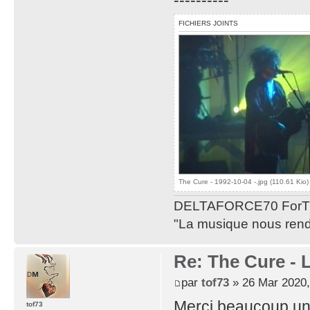
FICHIERS JOINTS
The Cure - 1992-10-04 -.jpg (110.61 Kio
DELTAFORCE70 ForT
"La musique nous rend 
Re: The Cure - 
par
tof73
» 26 Mar 2020,
Merci beaucoup,une 
tof73