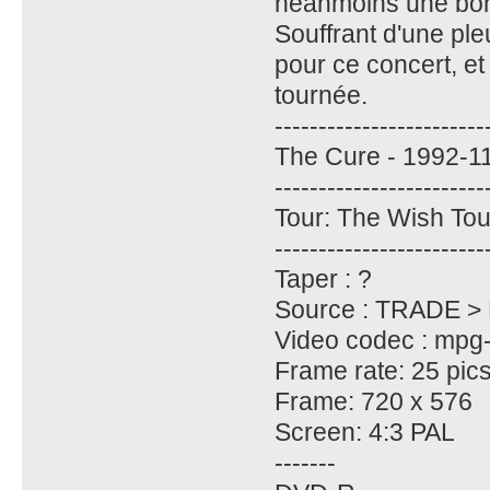
néanmoins une bon
Souffrant d'une pl
pour ce concert, et
tournée.
------------------------
The Cure - 1992-11
------------------------
Tour: The Wish To
------------------------
Taper : ?
Source : TRADE >
Video codec : mpg
Frame rate: 25 pics
Frame: 720 x 576
Screen: 4:3 PAL
-------