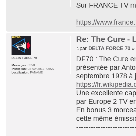
Sur FRANCE TV même
https://www.france.
Re: The Cure - 
par
DELTA FORCE 70
» 
DF70 : The Cure e
DELTA FORCE 70
présentée par Anto
Messages:
6358
Inscription:
08 Avr 2013, 00:27
Localisation:
PANAME
septembre 1978 à j
https://fr.wikipedi
Une excellente capt
par Europe 2 TV e
En bonus 3 morceau
cette même émissio
------------------------
----