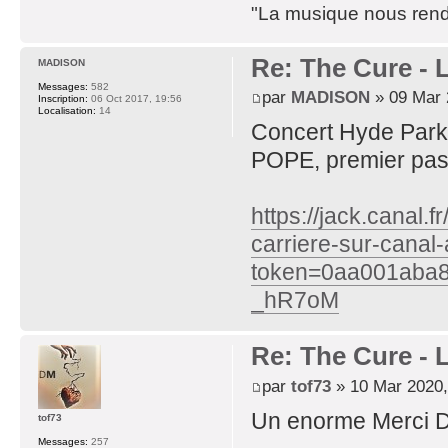
"La musique nous rend 
Re: The Cure - 
MADISON
Messages:
582
par
MADISON
» 09 Mar 
Inscription:
06 Oct 2017, 19:56
Localisation:
14
Concert Hyde Park 
POPE, premier pass
https://jack.canal.
carriere-sur-cana
token=0aa001aba
_hR7oM
Re: The Cure - 
par
tof73
» 10 Mar 2020,
Un enorme Merci Del
tof73
Messages:
257