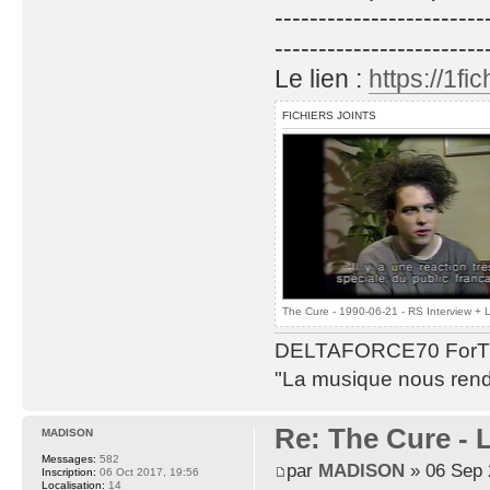
------------------------
------------------------
Le lien :
https://1f
FICHIERS JOINTS
The Cure - 1990-06-21 - RS Interview + L
DELTAFORCE70 ForT
"La musique nous rend 
Re: The Cure - 
MADISON
Messages:
582
par
MADISON
» 06 Sep 
Inscription:
06 Oct 2017, 19:56
Localisation:
14