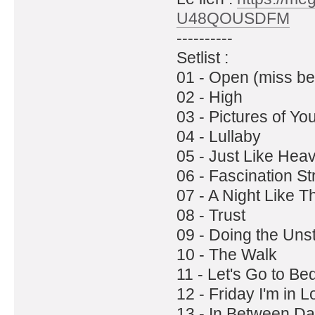
U48QOUSDFM
----------
Setlist :
01 - Open (miss be
02 - High
03 - Pictures of Yo
04 - Lullaby
05 - Just Like Hea
06 - Fascination St
07 - A Night Like T
08 - Trust
09 - Doing the Uns
10 - The Walk
11 - Let's Go to Be
12 - Friday I'm in 
13 - In Between D