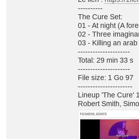
----------
The Cure Set:
01 - At night (A fore
02 - Three imagina
03 - Killing an arab
---------------------
Total: 29 min 33 s
---------------------
File size: 1 Go 97
----------------------
Lineup 'The Cure' 
Robert Smith, Simo
FICHIERS JOINTS