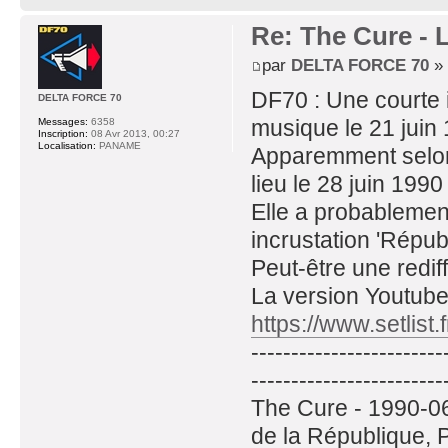
Re: The Cure - 
par
DELTA FORCE 70
» 
DF70 : Une courte i
DELTA FORCE 70
musique le 21 juin 
Messages:
6358
Inscription:
08 Avr 2013, 00:27
Localisation:
PANAME
Apparemment selon 
lieu le 28 juin 199
Elle a probablement 
incrustation 'Républ
Peut-être une rediff
La version Youtube
https://www.setlist.
------------------------
------------------------
The Cure - 1990-06-
de la République, 