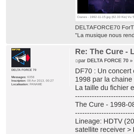
Cranes - 1992-11-15.jpg (62.33 Kio) Vu 
DELTAFORCE70 ForT
"La musique nous rend 
Re: The Cure - 
par
DELTA FORCE 70
» 
DF70 : Un concert 
DELTA FORCE 70
1998 par la chain
Messages:
6358
Inscription:
08 Avr 2013, 00:27
Localisation:
PANAME
La taille du fichier
------------------------
The Cure - 1998-08
------------------------
Lineage: HDTV (2
satellite receiver 