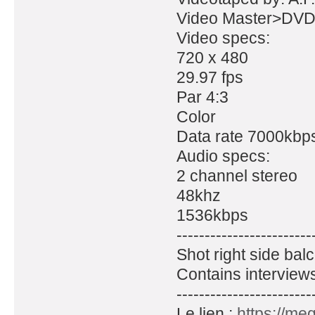
Video Master>DV
Video specs:
720 x 480
29.97 fps
Par 4:3
Color
Data rate 7000kbp
Audio specs:
2 channel stereo
48khz
1536kbps
------------------------
Shot right side bal
Contains interview
------------------------
Le lien :
https://me