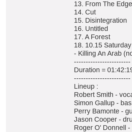
13. From The Edg
14. Cut
15. Disintegration
16. Untitled
17. A Forest
18. 10.15 Saturday
- Killing An Arab (
------------------------
Duration = 01:42:1
------------------------
Lineup :
Robert Smith - voca
Simon Gallup - bas
Perry Bamonte - gu
Jason Cooper - dr
Roger O' Donnell -