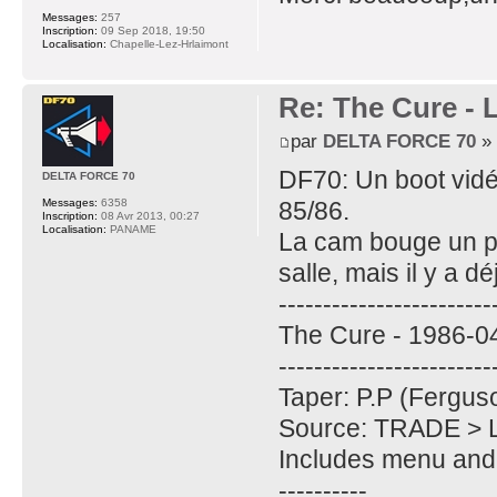
Messages:
257
Inscription:
09 Sep 2018, 19:50
Localisation:
Chapelle-Lez-Hrlaimont
Re: The Cure - 
par
DELTA FORCE 70
» 
DF70: Un boot vidé
DELTA FORCE 70
85/86.
Messages:
6358
Inscription:
08 Avr 2013, 00:27
Localisation:
PANAME
La cam bouge un pe
salle, mais il y a dé
------------------------
The Cure - 1986-04
------------------------
Taper: P.P (Fergu
Source: TRADE >
Includes menu and
----------