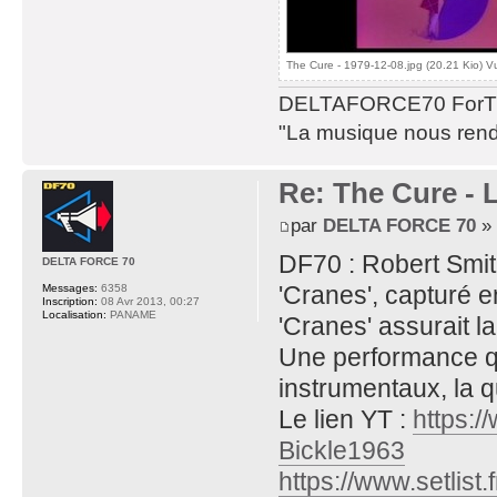
The Cure - 1979-12-08.jpg (20.21 Kio) V
DELTAFORCE70 ForT
"La musique nous rend 
Re: The Cure - 
par
DELTA FORCE 70
» 
DF70 : Robert Smi
DELTA FORCE 70
'Cranes', capturé e
Messages:
6358
Inscription:
08 Avr 2013, 00:27
Localisation:
PANAME
'Cranes' assurait l
Une performance q
instrumentaux, la q
Le lien YT :
https:
Bickle1963
https://www.setlist.