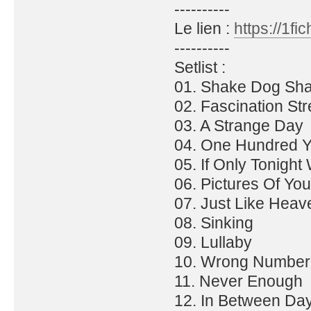
----------
Le lien :
https://1f
----------
Setlist :
01. Shake Dog Sh
02. Fascination Str
03. A Strange Day
04. One Hundred Y
05. If Only Tonigh
06. Pictures Of You
07. Just Like Heav
08. Sinking
09. Lullaby
10. Wrong Number
11. Never Enough
12. In Between Da