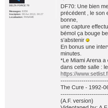
DF70: Une bien mei
DELTA FORCE 70
précédent , le son 
Messages:
6358
Inscription:
08 Avr 2013, 00:27
Localisation:
PANAME
bonne,
une capture effectu
bémol ça bouge be
s'abstenir
En bonus une inter
minutes.
*Le Miami Arena a é
dans cette salle : 
https://www.setlist.
------------------------
The Cure - 1992-06
------------------------
(A.F. version)
Videotaped by: A.F.