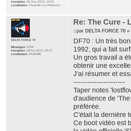
Inscription:
09 Sep 2018, 19:50
Localisation:
Chapelle-Lez-Hrlaimont
Re: The Cure - 
par
DELTA FORCE 70
» 
DF70 : Un très bon
DELTA FORCE 70
1992, qui a fait su
Messages:
6358
Inscription:
08 Avr 2013, 00:27
Localisation:
PANAME
Un gros travail a ét
obtenir une excelle
J'ai résumer et es
----------------------
Taper notes 'lostflo
d'audience de 'The C
préférée.
C'était la dernière
Ce boot vidéo est 
la vidéo officielle '