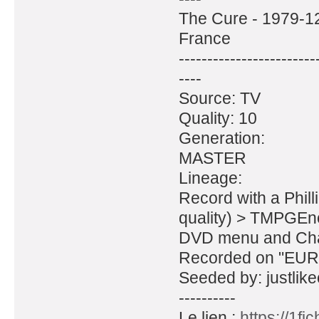
The Cure - 1979-12
France
------------------------
----
Source: TV
Quality: 10
Generation:
MASTER
Lineage:
Record with a Phi
quality) > TMPGE
DVD menu and Cha
Recorded on "EURO
Seeded by: justlike
----------
Le lien :
https://1f