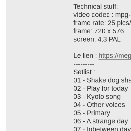
Technical stuff:
video codec : mpg
frame rate: 25 pics
frame: 720 x 576
screen: 4:3 PAL
----------
Le lien :
https://me
---------
Setlist :
01 - Shake dog sh
02 - Play for today
03 - Kyoto song
04 - Other voices
05 - Primary
06 - A strange day
07 - Inbetween da