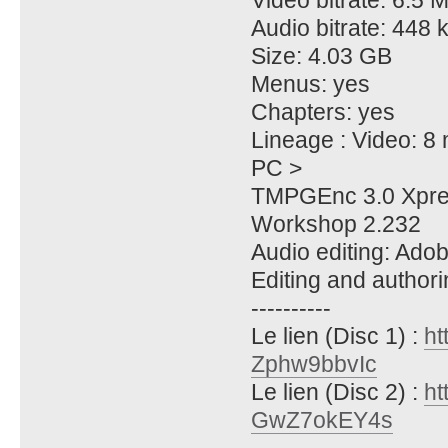
Audio bitrate: 448 
Size: 4.03 GB
Menus: yes
Chapters: yes
Lineage : Video: 8
PC >
TMPGEnc 3.0 Xpres
Workshop 2.232
Audio editing: Adob
Editing and authori
----------
Le lien (Disc 1) :
ht
Zphw9bbvIc
Le lien (Disc 2) :
ht
GwZ7okEY4s
----------