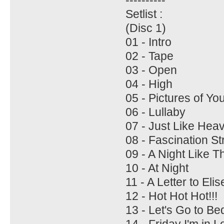
Setlist :
(Disc 1)
01 - Intro
02 - Tape
03 - Open
04 - High
05 - Pictures of Yo
06 - Lullaby
07 - Just Like Hea
08 - Fascination St
09 - A Night Like T
10 - At Night
11 - A Letter to Elis
12 - Hot Hot Hot!!!
13 - Let's Go to Be
14 - Friday I'm in 