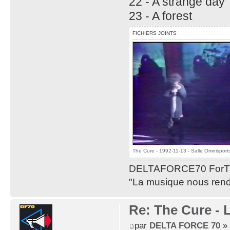
22 - A strange day
23 - A forest
FICHIERS JOINTS
The Cure - 1992-11-13 - Salle Omnisport
DELTAFORCE70 ForT
"La musique nous rend 
Re: The Cure - 
par
DELTA FORCE 70
» 