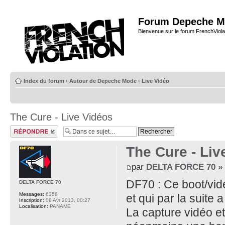
Forum Depeche M
Bienvenue sur le forum FrenchViola
Index du forum
‹
Autour de Depeche Mode
‹
Live Vidéo
The Cure - Live Vidéos
Répondre
The Cure - Liv
par
DELTA FORCE 70
» 
DF70 : Ce boot/vid
DELTA FORCE 70
Messages:
6358
et qui par la suite
Inscription:
08 Avr 2013, 00:27
Localisation:
PANAME
La capture vidéo 