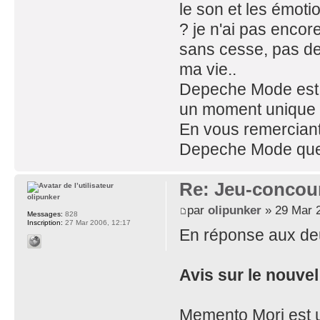
le son et les émoti
? je n'ai pas encor
sans cesse, pas d
ma vie..
Depeche Mode est p
un moment unique 
En vous remerciant
Depeche Mode qu
Re: Jeu-concou
olipunker
par
olipunker
» 29 Mar 2
Messages:
828
Inscription:
27 Mar 2006, 12:17
En réponse aux de
Avis sur le nouve
Memento Mori est u