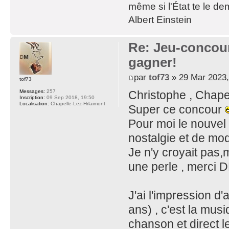
même si l'État te le de
Albert Einstein
Re: Jeu-concou
gagner!
par
tof73
» 29 Mar 2023,
tof73
Messages:
257
Christophe , Chape
Inscription:
09 Sep 2018, 19:50
Localisation:
Chapelle-Lez-Hrlaimont
Super ce concour
Pour moi le nouvel
nostalgie et de mod
Je n'y croyait pas,ma
une perle , merci 
J'ai l'impression d
ans) , c'est la musi
chanson et direct l