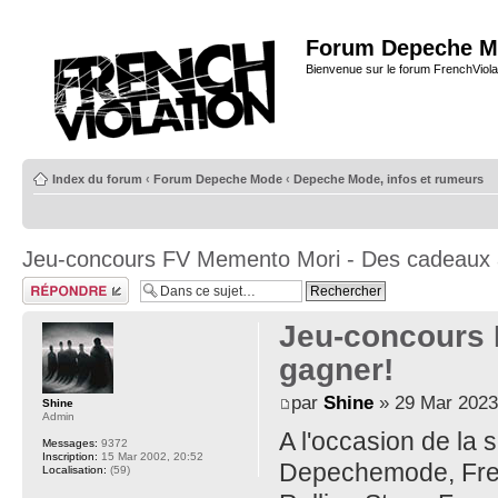
Forum Depeche M
Bienvenue sur le forum FrenchViola
Index du forum
‹
Forum Depeche Mode
‹
Depeche Mode, infos et rumeurs
Jeu-concours FV Memento Mori - Des cadeaux 
Répondre
Jeu-concours 
gagner!
par
Shine
» 29 Mar 2023
Shine
Admin
A l'occasion de la
Messages:
9372
Inscription:
15 Mar 2002, 20:52
Depechemode, Fren
Localisation:
(59)