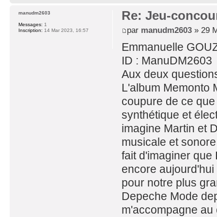
Re: Jeu-concou
manudm2603
Messages:
1
par
manudm2603
» 29 M
Inscription:
14 Mar 2023, 16:57
Emmanuelle GOU
ID : ManuDM2603
Aux deux questions
L'album Memonto M
coupure de ce que 
synthétique et élec
imagine Martin et 
musicale et sonore,
fait d'imaginer qu
encore aujourd'hui 
pour notre plus gr
Depeche Mode depu
m'accompagne au qu