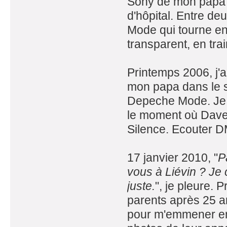
Sony de mon papa t
d'hôpital. Entre d
Mode qui tourne en 
transparent, en tra
Printemps 2006, j'a
mon papa dans le sa
Depeche Mode. Je m
le moment où Dave 
Silence. Ecouter DM
17 janvier 2010, "
P
vous à Liévin ? Je
juste.
", je pleure.
parents après 25 an
pour m'emmener en f