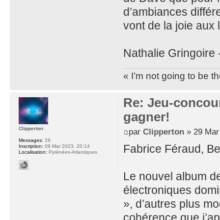
d’ambiances différe
vont de la joie au
Nathalie Gringoire
« I’m not going to be 
Re: Jeu-concou
gagner!
Clipperton
par
Clipperton
» 29 Mar
Messages:
29
Fabrice Féraud, B
Inscription:
09 Mar 2023, 20:14
Localisation:
Pyrénées-Atlantiques
Le nouvel album d
électroniques domi
», d’autres plus m
cohérence que j’ap