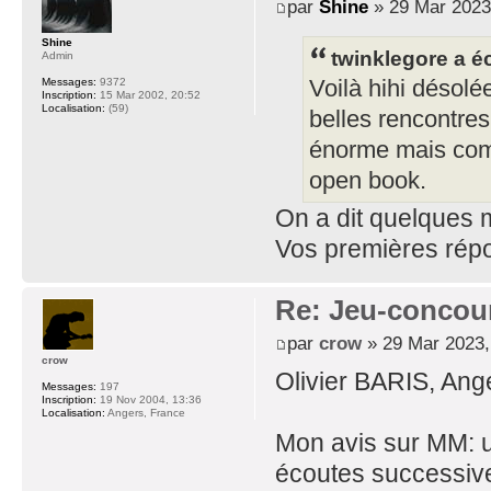
par
Shine
» 29 Mar 2023
Shine
twinklegore a éc
Admin
Messages:
9372
Voilà hihi désolée
Inscription:
15 Mar 2002, 20:52
Localisation:
(59)
belles rencontres
énorme mais comme
open book.
On a dit quelques
Vos premières répon
Re: Jeu-concou
par
crow
» 29 Mar 2023,
crow
Olivier BARIS, Ang
Messages:
197
Inscription:
19 Nov 2004, 13:36
Localisation:
Angers, France
Mon avis sur MM: un 
écoutes successive