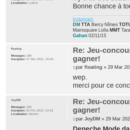
Localisation:
Lutèce
Bonne chance à to
Instagram
DM
TTA
Bercy Nîmes
TOT
Mainsquare Lolla
MMT
Tara
Gahan
02/11/15
Re: Jeu-concou
floating
Messages:
288
gagner!
Inscription:
07 Déc 2021, 20:40
par
floating
» 29 Mar 20
wep.
merci pour ce conc
Re: Jeu-concou
JoyDM
Messages:
183
gagner!
Inscription:
02 Fév 2023, 13:43
Localisation:
Nantes
par
JoyDM
» 29 Mar 202
Depeche Mode da