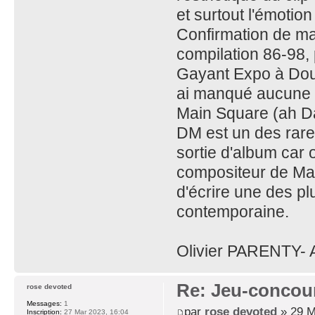
et surtout l'émotio
Confirmation de ma
compilation 86-98,
Gayant Expo à Doua
ai manqué aucune d
Main Square (ah Da
DM est un des rare
sortie d'album car o
compositeur de Mar
d'écrire une des pl
contemporaine.
Olivier PARENTY- 
Re: Jeu-concou
rose devoted
Messages:
1
par
rose devoted
» 29 M
Inscription:
27 Mar 2023, 16:04