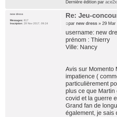
Dernière édition par
ace2x
Re: Jeu-concou
new dress
Messages:
817
par
new dress
» 29 Mar 
Inscription:
28 Nov 2017, 09:24
username: new dr
prénom : Thierry
Ville: Nancy
Avis sur Momento M
impatience ( comm
particulièrement po
plus ce que Martin 
covid et la guerre e
Grand fan de longu
également, je sais 