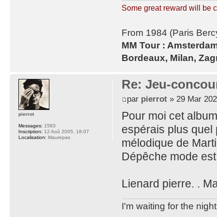
Some great reward will be 
From 1984 (Paris Bercy)
MM Tour : Amsterdam, 
Bordeaux, Milan, Zagre
Re: Jeu-concou
par
pierrot
» 29 Mar 202
Pour moi cet album 
pierrot
espérais plus quel 
Messages:
1583
Inscription:
12 Aoû 2005, 18:07
Localisation:
Maurepas
mélodique de Marti
Dépêche mode est l
Lienard pierre. . M
I'm waiting for the night 