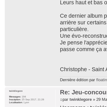
Leurs haut et bas o
Ce dernier album p
arrière sur certain
particulière.
Une évo-reconstruc
Je pense l'appréci
passe comme ça a
Christophe - Saint
Dernière édition par
floati
Re: Jeu-concou
twinklegore
Messages:
194
par
twinklegore
» 29 Ma
Inscription:
25 Sep 2017, 21:26
Localisation:
Lyon