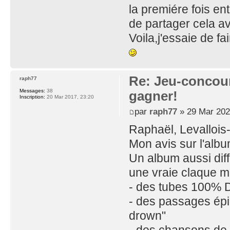
la premiére fois ent
de partager cela av
Voila,j'essaie de fa
Re: Jeu-concou
raph77
Messages:
38
gagner!
Inscription:
20 Mar 2017, 23:20
par
raph77
» 29 Mar 202
Raphaël, Levallois
Mon avis sur l'albu
Un album aussi dif
une vraie claque mu
- des tubes 100% 
- des passages épi
drown"
- des chansons de 