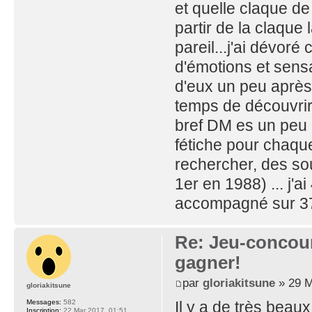
et quelle claque de
partir de la claque
pareil...j'ai dévor
d'émotions et sensa
d'eux un peu après
temps de découvrir
bref DM es un peu
fétiche pour chaqu
rechercher, des sou
1er en 1988) ... j'
accompagné sur 37
Re: Jeu-concou
gagner!
par
gloriakitsune
» 29 M
gloriakitsune
Messages:
582
Il y a de très beau
Inscription:
22 Mar 2017, 01:51