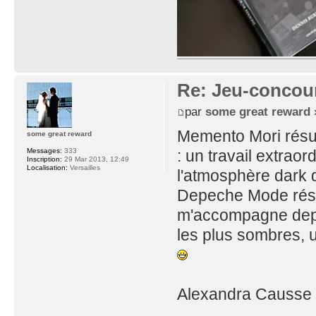
Re: Jeu-concou
par
some great reward
»
Memento Mori résu
some great reward
: un travail extraor
Messages:
333
Inscription:
29 Mar 2013, 12:49
Localisation:
Versailles
l'atmosphère dark q
Depeche Mode résum
m'accompagne depui
les plus sombres, 
Alexandra Causse -