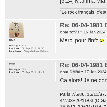
[3:24] Mamma Mia
"Le rock français, c'e
Re: 06-04-1981
par
tof73
» 16 Jan 2024,
Merci pour l'info
tof73
Messages:
257
Inscription:
09 Sep 2018, 19:50
Localisation:
Chapelle-Lez-Hrlaimont
Re: 06-04-1981
DM86
Messages:
601
par
DM86
» 17 Jan 2024,
Inscription:
05 Sep 2011, 12:45
Ca alors! Je ne co
Paris 7/5/86, 16/11/87,
4/7/03+20/11/03 (D Gah
15/6/13, 29+31/1/14, 0