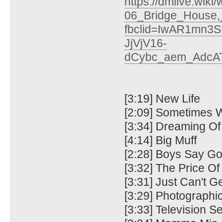
https://dmlive.wiki/
06_Bridge_House,
fbclid=IwAR1mn3
JjVjV16-
dCybc_aem_AdcA
[3:19] New Life
[2:09] Sometimes 
[3:34] Dreaming O
[4:14] Big Muff
[2:28] Boys Say Go
[3:32] The Price Of
[3:31] Just Can't 
[3:29] Photographi
[3:33] Television Se