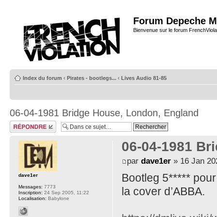
Forum Depeche M
Bienvenue sur le forum FrenchViola
Index du forum
‹
Pirates - bootlegs...
‹
Lives Audio 81-85
06-04-1981 Bridge House, London, England
Répondre
06-04-1981 Br
par
dave1er
» 16 Jan 20
Bootleg 5***** po
dave1er
Messages:
7773
la cover d’ABBA.
Inscription:
24 Sep 2005, 11:22
Localisation:
Babylone