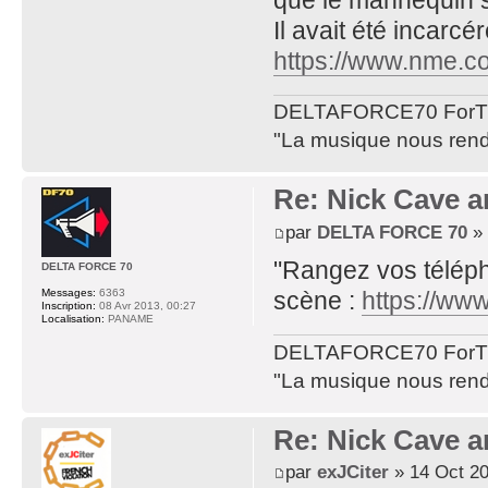
Il avait été incarc
https://www.nme.c
DELTAFORCE70 ForT
"La musique nous rend 
Re: Nick Cave 
par
DELTA FORCE 70
» 
"Rangez vos téléph
DELTA FORCE 70
scène :
https://www
Messages:
6363
Inscription:
08 Avr 2013, 00:27
Localisation:
PANAME
DELTAFORCE70 ForT
"La musique nous rend 
Re: Nick Cave 
par
exJCiter
» 14 Oct 20