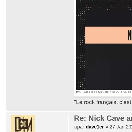
IMG_1361.jpeg (319.86 Kio) Vu 173316 
"Le rock français, c'e
Re: Nick Cave 
par
dave1er
» 27 Jan 20