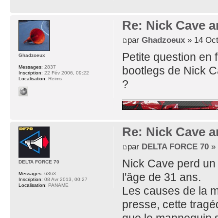
Re: Nick Cave 
par
Ghadzoeux
» 14 Oct
Petite question en f
Ghadzoeux
bootlegs de Nick C
Messages:
2837
Inscription:
22 Fév 2006, 09:22
Localisation:
Reims
?
Re: Nick Cave 
par
DELTA FORCE 70
» 
Nick Cave perd un 
DELTA FORCE 70
l'âge de 31 ans.
Messages:
6363
Inscription:
08 Avr 2013, 00:27
Localisation:
PANAME
Les causes de la m
presse, cette trag
que le mannequin so