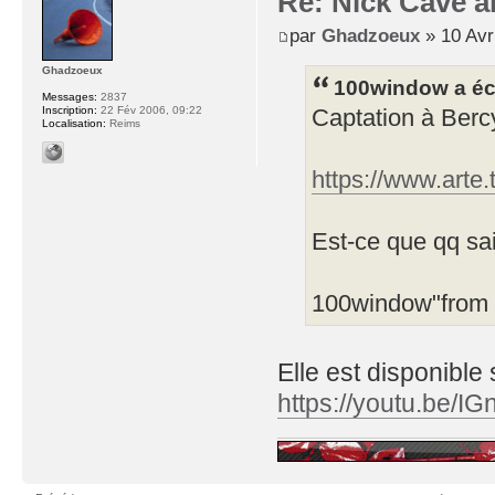
Re: Nick Cave 
par
Ghadzoeux
» 10 Avr
Ghadzoeux
100window a écr
Messages:
2837
Inscription:
22 Fév 2006, 09:22
Captation à Bercy
Localisation:
Reims
https://www.arte
Est-ce que qq sai
100window"from h
Elle est disponible
https://youtu.be/