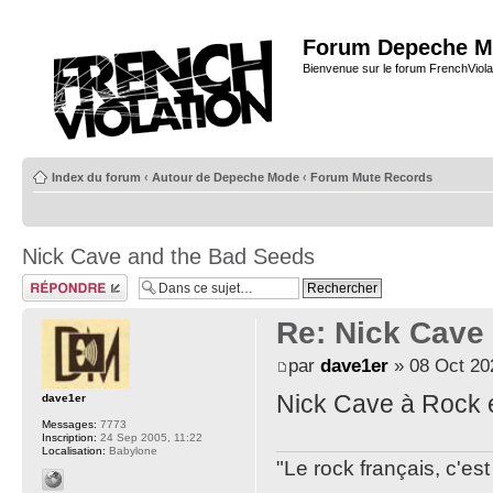
Forum Depeche M
Bienvenue sur le forum FrenchViola
Index du forum
‹
Autour de Depeche Mode
‹
Forum Mute Records
Nick Cave and the Bad Seeds
Répondre
Re: Nick Cave
par
dave1er
» 08 Oct 20
Nick Cave à Rock 
dave1er
Messages:
7773
Inscription:
24 Sep 2005, 11:22
Localisation:
Babylone
"Le rock français, c'e