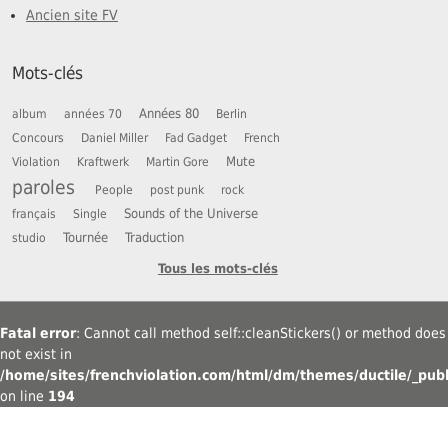
Ancien site FV
Mots-clés
Années 80
album
années 70
Berlin
Concours
Daniel Miller
Fad Gadget
French
Mute
Violation
Kraftwerk
Martin Gore
paroles
People
post punk
rock
Sounds of the Universe
français
Single
Tournée
Traduction
studio
Tous les mots-clés
Fatal error
: Cannot call method self::cleanStickers() or method does
not exist in
/home/sites/frenchviolation.com/html/dm/themes/ductile/_publ
on line
194