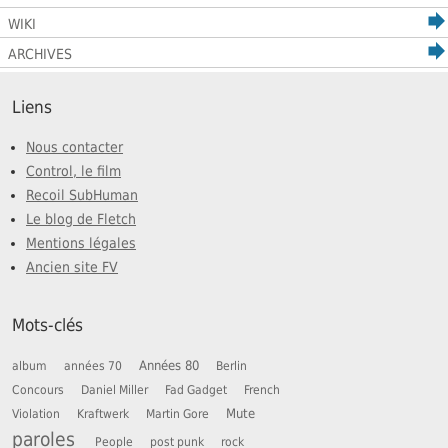
WIKI
ARCHIVES
Liens
Nous contacter
Control, le film
Recoil SubHuman
Le blog de Fletch
Mentions légales
Ancien site FV
Mots-clés
Années 80
album
années 70
Berlin
Concours
Daniel Miller
Fad Gadget
French
Mute
Violation
Kraftwerk
Martin Gore
paroles
People
post punk
rock