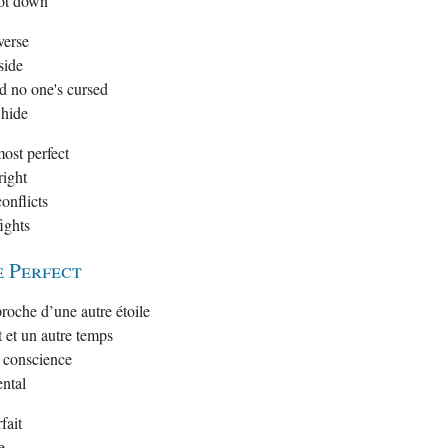
hot down
verse
side
d no one's cursed
 hide
ost perfect
right
onflicts
ights
 Perfect
roche d’une autre étoile
 et un autre temps
e conscience
ental
fait
e