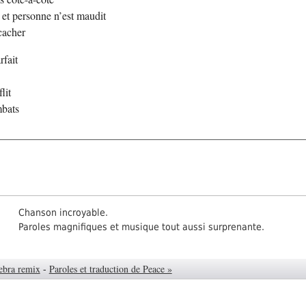
 et personne n’est maudit
cacher
rfait
n
lit
mbats
Chanson incroyable.
Paroles magnifiques et musique tout aussi surprenante.
ebra remix
-
Paroles et traduction de Peace »