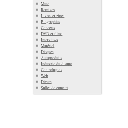
Mute
Remixes
Livres et zines
Biographies
Concerts
DVD et films
Interviews
Matériel
Disques
Autoproduits
Industrie du disque
Contrefaçons
Web
Divers
Salles de concert