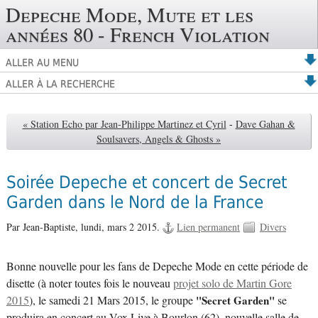
Depeche Mode, Mute et les
années 80 - French Violation
ALLER AU MENU
ALLER À LA RECHERCHE
« Station Echo par Jean-Philippe Martinez et Cyril
-
Dave Gahan &
Soulsavers, Angels & Ghosts »
Soirée Depeche et concert de Secret
Garden dans le Nord de la France
Par Jean-Baptiste,
lundi, mars 2 2015.
Lien permanent
Divers
Bonne nouvelle pour les fans de Depeche Mode en cette période de
disette (à noter toutes fois le nouveau
projet solo de Martin Gore
2015
), le samedi 21 Mars 2015, le groupe
"Secret Garden"
se
produira en concert au Vox Live à Bourlon (62), nouvelle salle de