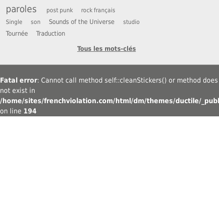
paroles
post punk
rock français
Sounds of the Universe
Single
son
studio
Tournée
Traduction
Tous les mots-clés
Fatal error
: Cannot call method self::cleanStickers() or method does
not exist in
/home/sites/frenchviolation.com/html/dm/themes/ductile/_publ
on line
194