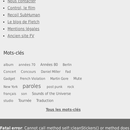
Nous contacter
Control, le film
Recoil SubHuman
Le blog de Fletch
Mentions légales
Ancien site FV
Mots-clés
Années 80
album
années 70
Berlin
Concert
Concours
Daniel Miller
Fad
Mute
Gadget
French Violation
Martin Gore
paroles
New York
post punk
rock
Sounds of the Universe
français
son
Tournée
Traduction
studio
Tous les mots-clés
Fatal error
: Cannot call method self::cleanStickers() or method does