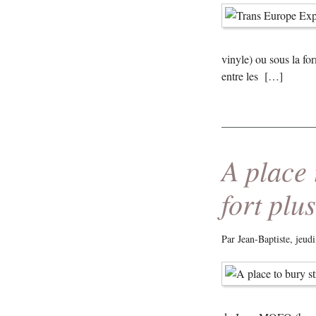
vinyle) ou sous la f
entre les […]
A place 
fort plu
Par Jean-Baptiste,
jeud