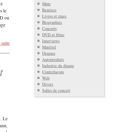
ez
Mute
Remixes
s le
Livres et zines
CD ou
Biographies
age
Concerts
DVD et films
Interviews
 suite
Matériel
Disques
Autoproduits
Industrie du disque
t
Contrefaçons
Web
Divers
Salles de concert
d. Le
ann,