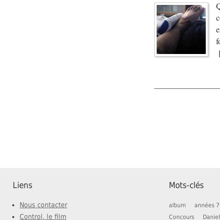
Q
c
e
f
Liens
Mots-clés
Nous contacter
album
années 7
Control, le film
Concours
Daniel