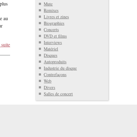
plus
Mute
Remixes
Livres et zines
me au
Biographies
ur
Concerts
DVD et films
Interviews
 suite
Matériel
Disques
Autoproduits
Industrie du disque
Contrefaçons
Web
Divers
Salles de concert