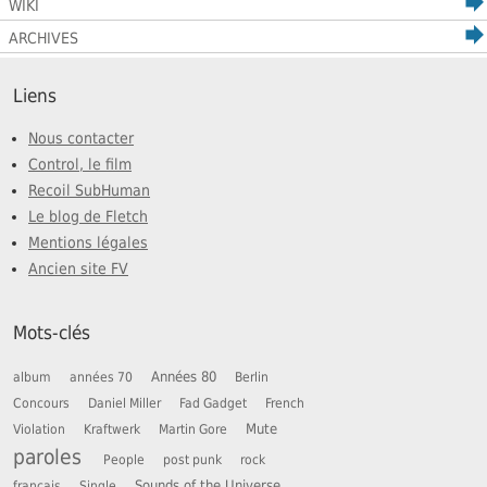
WIKI
ARCHIVES
Liens
Nous contacter
Control, le film
Recoil SubHuman
Le blog de Fletch
Mentions légales
Ancien site FV
Mots-clés
Années 80
album
années 70
Berlin
Concours
Daniel Miller
Fad Gadget
French
Mute
Violation
Kraftwerk
Martin Gore
paroles
People
post punk
rock
Sounds of the Universe
français
Single