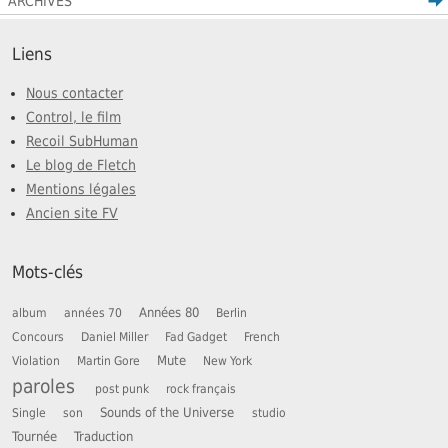
ARCHIVES
Liens
Nous contacter
Control, le film
Recoil SubHuman
Le blog de Fletch
Mentions légales
Ancien site FV
Mots-clés
Années 80
album
années 70
Berlin
Concours
Daniel Miller
Fad Gadget
French
Mute
Violation
Martin Gore
New York
paroles
post punk
rock français
Sounds of the Universe
Single
son
studio
Tournée
Traduction