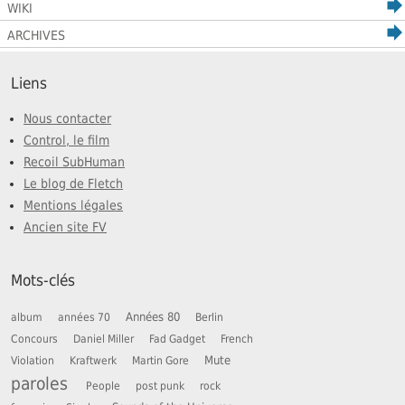
WIKI
ARCHIVES
Liens
Nous contacter
Control, le film
Recoil SubHuman
Le blog de Fletch
Mentions légales
Ancien site FV
Mots-clés
Années 80
album
années 70
Berlin
Concours
Daniel Miller
Fad Gadget
French
Mute
Violation
Kraftwerk
Martin Gore
paroles
People
post punk
rock