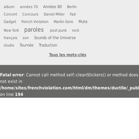
Années 80
album
années 70
Berlin
Concert
Concours
Daniel Miller
Fad
Mute
Gadget
French Violation
Martin Gore
paroles
New York
post punk
rock
Sounds of the Universe
français
son
Tournée
Traduction
studio
Tous les mots-clés
Fatal error
: Cannot call method self::cleanStickers() or method does
not exist in
/home/sites/frenchviolation.com/html/dm/themes/ductile/_publ
on line
194