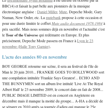
Le
documentaire Synth Britannia
a été diffusé en octobre par la
BBC(4) et faisait la part belle aux pionniers de la musique
électronique anglaise :
Daniel Miller
,
Mute
, Depeche Mode, Gary
Numan, New Order, etc. La
mutebank
propose à cette occasion et
pour une durée limitée le coffret
Mute audio document 1978-1984
à
prix sacrifié. Mais nous sommes déjà en novembre et l'actualité c'est
le
Tour of the Universe
qui redémarre en Europe. Et plus
précisément, Depeche Mode passera en France à
Lyon le 23
novembre (Halle Tony Garnier)
.
L'actu des années 80 en novembre
BOY GEORGE retourne sur scène, il sera au festival de l'île de
Man le 20 juin 2010... FRANKIE GOES TO HOLLYWOOD sort
une compilation intitulée 'Frankie Says Greatest'... ECHO AND
THE BUNNYMEN sort un album live intitulé 'Live At The Royal
Albert Hall' le 23 novembre 2009, le concert date en fait de 2008...
PUBLIC IMAGE LIMITED est en concert en Angleterre en
décembre mais il manque la moitié du groupe... A-HA a décidé de
se séparer en 2010 après sa tournée d'adieu qui marque le 25e