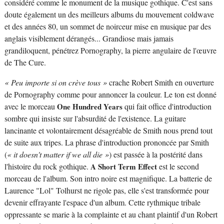
considéré comme le monument de la musique gothique. C'est sans
doute également un des meilleurs albums du mouvement coldwave
et des années 80, un sommet de noirceur mise en musique par des
anglais visiblement dérangés... Grandiose mais jamais
grandiloquent, pénétrez Pornography, la pierre angulaire de l'œuvre
de The Cure.
« Peu importe si on crève tous »
crache Robert Smith en ouverture
de Pornography comme pour annoncer la couleur. Le ton est donné
avec le morceau
One Hundred Years
qui fait office d'introduction
sombre qui insiste sur l'absurdité de l'existence. La guitare
lancinante et volontairement désagréable de Smith nous prend tout
de suite aux tripes. La phrase d'introduction prononcée par Smith
(
« it doesn't matter if we all die »
) est passée à la postérité dans
l'histoire du rock gothique.
A Short Term Effect
est le second
morceau de l'album. Son intro noire est magnifique. La batterie de
Laurence "Lol" Tolhurst ne rigole pas, elle s'est transformée pour
devenir effrayante l'espace d'un album. Cette rythmique tribale
oppressante se marie à la complainte et au chant plaintif d'un Robert