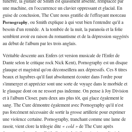
funèbre, la guitare de Smith est quasiment absente, remplacée par
une machine, en l'occurrence un clavier oppressant et glacial. En
guise de conclusion, The Cure nous gratifie de l'effrayant morceau
Pornography
, ou Smith explique à qui veut bien l'entendre qu'il a
besoin d'un remède. A la tombée de la nuit, la paranoïa et la folie
semblent avoir eu raison du romantisme et de la dépression suggérés
au début de l'album par les trois anglais.
Véritable descente aux Enfers (et version musicale de l'Enfer de
Dante selon le critique rock Nick Kent), Pornography est un disque
glauque et magistral qu'on déconseillera aux dépressifs. Ces 8 titres
beaux et lugubres qu'il faut absolument écouter dans l'ordre pour
s'immerger et apprécier sont une sorte de voyage dans le morbide et
le glauque dont on ne ressort pas indemne. On pense à Joy Division
et à l'album Closer, paru deux ans plus tôt, qui glace également le
sang. The Cure démontre également avec Pornography qu'il n'est
pas forcément nécessaire de sortir la grosse artillerie pour exprimer
une violence certaine. Pornography, tranchant comme une lame de
rasoir, vient clore la trilogie dite
« cold »
de The Cure après