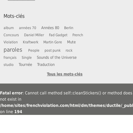
Mots-clés
Années 80
album
années 70
Berlin
Concours
Daniel Miller
Fad Gadget
French
Mute
Violation
Kraftwerk
Martin Gore
paroles
People
post punk
rock
Sounds of the Universe
français
Single
Tournée
Traduction
studio
Tous les mots-clés
Fatal error
: Cannot call method self::cleanStickers() or method does
not exist in
/home/sites/frenchviolation.com/html/dm/themes/ductile/_publ
on line
194