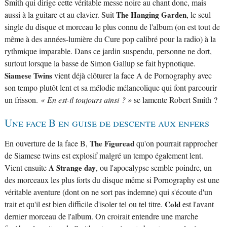
Smith qui dirige cette véritable messe noire au chant donc, mais
aussi à la guitare et au clavier. Suit
The Hanging Garden
, le seul
single du disque et morceau le plus connu de l'album (on est tout de
même à des années-lumière du Cure pop calibré pour la radio) à la
rythmique imparable. Dans ce jardin suspendu, personne ne dort,
surtout lorsque la basse de Simon Gallup se fait hypnotique.
Siamese Twins
vient déjà clôturer la face A de Pornography avec
son tempo plutôt lent et sa mélodie mélancolique qui font parcourir
un frisson.
« En est-il toujours ainsi ? »
se lamente Robert Smith ?
Une face B en guise de descente aux enfers
En ouverture de la face B,
The Figuread
qu'on pourrait rapprocher
de Siamese twins est explosif malgré un tempo également lent.
Vient ensuite
A Strange day
, ou l'apocalypse semble poindre, un
des morceaux les plus forts du disque même si Pornography est une
véritable aventure (dont on ne sort pas indemne) qui s'écoute d'un
trait et qu'il est bien difficile d'isoler tel ou tel titre.
Cold
est l'avant
dernier morceau de l'album. On croirait entendre une marche