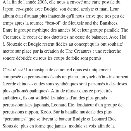
A la fin de l'année 2003, elle nous a envoyé une carte postale du
Japon, co-signée avec Budgie, son éternel acolyte et mari. Leur
album était d'autant plus inattendu qu'il nous arrive que très peu de
temps après la tournée “best-of” de Siouxsie and the Banshees.
Entre le groupe mythique des années 80 et leur groupe parallèle The
Creatures, le coeur de nos duettistes ne cesse de balancer. Avec Hai
!, Siouxsie et Budgie restent fidèles au concept qu'ils ont souhaité
mettre sur place par la création de The Creatures : une recherche
sonore débridée où tous les coups de folie sont permis.
C'est réussi! La musique de ce nouvel opus est uniquement
composée de percussions (seuls un piano, un yueh ch'in - instrument
à corde chinois - et des sons synthétiques sont parsemés à des doses
plus qu'homéopathiques). Afin de réussir dans ce projet très
ambitieux, ils ont sollicité les talents d'un des plus grands
percussionnistes japonais, Leonard Eto, fondateur d'un groupe de
percussions nippon, Kodo. Sur la bataille musicale des plus
“percutantes” que se livrent le batteur Budgie et Leonard Eto,
Siouxsie, plus en forme que jamais, module sa voix afin de la