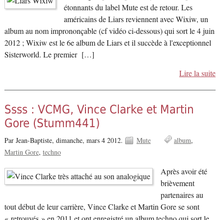
étonnants du label Mute est de retour. Les
américains de Liars reviennent avec Wixiw, un
album au nom imprononçable (cf vidéo ci-dessous) qui sort le 4 juin
2012 ; Wixiw est le 6e album de Liars et il succède à l'exceptionnel
Sisterworld. Le premier […]
Lire la suite
Ssss : VCMG, Vince Clarke et Martin
Gore (Stumm441)
Par Jean-Baptiste,
dimanche, mars 4 2012.
Mute
album
Martin Gore
techno
Après avoir été
brièvement
partenaires au
tout début de leur carrière, Vince Clarke et Martin Gore se sont
« retrouvés » en 2011 et ont enregistré un album techno qui sort le