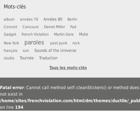
Mots-clés
Années 80
album
années 70
Berlin
Concert
Concours
Daniel Miller
Fad
Mute
Gadget
French Violation
Martin Gore
paroles
New York
post punk
rock
Sounds of the Universe
français
son
Tournée
Traduction
studio
Tous les mots-clés
Fatal error
: Cannot call method self::cleanStickers() or method does
not exist in
/home/sites/frenchviolation.com/html/dm/themes/ductile/_publ
on line
194