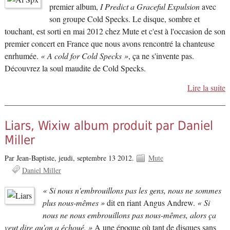
premier album,
I Predict a Graceful Expulsion
avec
son groupe Cold Specks. Le disque, sombre et
touchant, est sorti en mai 2012 chez Mute et c'est à l'occasion de son
premier concert en France que nous avons rencontré la chanteuse
enrhumée.
« A cold for Cold Specks »
, ça ne s'invente pas.
Découvrez la soul maudite de Cold Specks.
Lire la suite
Liars, Wixiw album produit par Daniel
Miller
Par Jean-Baptiste,
jeudi, septembre 13 2012.
Mute
Daniel Miller
« Si nous n'embrouillons pas les gens, nous ne sommes
plus nous-mêmes »
dit en riant Angus Andrew.
« Si
nous ne nous embrouillons pas nous-mêmes, alors ça
veut dire qu'on a échoué. »
A une époque où tant de disques sans