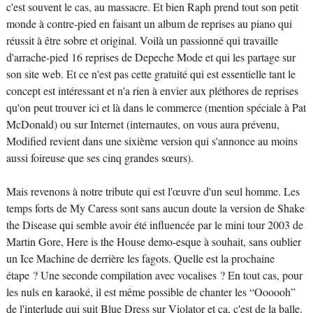
c'est souvent le cas, au massacre. Et bien Raph prend tout son petit
monde à contre-pied en faisant un album de reprises au piano qui
réussit à être sobre et original. Voilà un passionné qui travaille
d'arrache-pied 16 reprises de Depeche Mode et qui les partage sur
son site web. Et ce n'est pas cette gratuité qui est essentielle tant le
concept est intéressant et n'a rien à envier aux pléthores de reprises
qu'on peut trouver ici et là dans le commerce (mention spéciale à Pat
McDonald) ou sur Internet (internautes, on vous aura prévenu,
Modified revient dans une sixième version qui s'annonce au moins
aussi foireuse que ses cinq grandes sœurs).
Mais revenons à notre tribute qui est l'œuvre d'un seul homme. Les
temps forts de My Caress sont sans aucun doute la version de Shake
the Disease qui semble avoir été influencée par le mini tour 2003 de
Martin Gore, Here is the House demo-esque à souhait, sans oublier
un Ice Machine de derrière les fagots. Quelle est la prochaine
étape ? Une seconde compilation avec vocalises ? En tout cas, pour
les nuls en karaoké, il est même possible de chanter les “Oooooh”
de l'interlude qui suit Blue Dress sur Violator et ça, c'est de la balle.