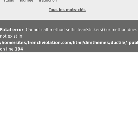
Tournée
Traduction
studio
Tous les mots-clés
Fatal error
: Cannot call method self::cleanStickers() or method does
not exist in
/home/sites/frenchviolation.com/html/dm/themes/ductile/_publ
on line
194